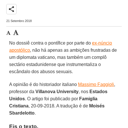
share
21 Setembro 2018
No dossiê contra o pontífice por parte do
ex-núncio
apostólico
, não há apenas as ambições frustradas de
um diplomata vaticano, mas também um complô
sectário estadunidense que instrumentaliza o
escândalo dos abusos sexuais.
A opinião é do historiador italiano
Massimo Faggioli
,
professor da
Villanova University
, nos
Estados
Unidos
. O artigo foi publicado por
Famiglia
Cristiana
, 20-09-2018. A tradução é de
Moisés
Sbardelotto
.
Eis o texto.