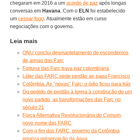
chegaram em 2016 a um
acordo de paz
após longas
conversas em
Havana
. Com o
ELN
foi estabelecido
um
cessar-fogo
. Atualmente estão em curso
negociações com o governo.
Leia mais
ONU conclui desmantelamento de esconderijos
de armas das Farc
Fortuna das Farc trava paz colombiana
Líder das FARC pede perdão ao papa Francisco
Colômbia. As ''novas'' Farc: o ódio ficou para trás
Do pedido de perdão à Igreja à construção de um
novo partido, as transformações das Farc no
século 21
Força Alternativa Revolucionária do Comum,
novo nome das FARC
Com o fim das FARC, governo da Colômbia
prioriza preservação da água