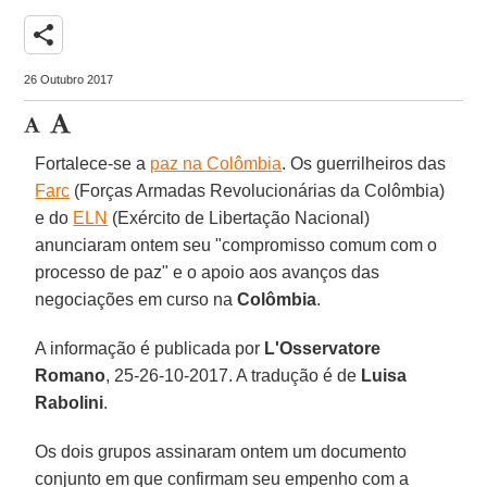
share
26 Outubro 2017
Fortalece-se a
paz na Colômbia
. Os guerrilheiros das
Farc
(Forças Armadas Revolucionárias da Colômbia)
e do
ELN
(Exército de Libertação Nacional)
anunciaram ontem seu "compromisso comum com o
processo de paz" e o apoio aos avanços das
negociações em curso na
Colômbia
.
A informação é publicada por
L'Osservatore
Romano
, 25-26-10-2017. A tradução é de
Luisa
Rabolini
.
Os dois grupos assinaram ontem um documento
conjunto em que confirmam seu empenho com a