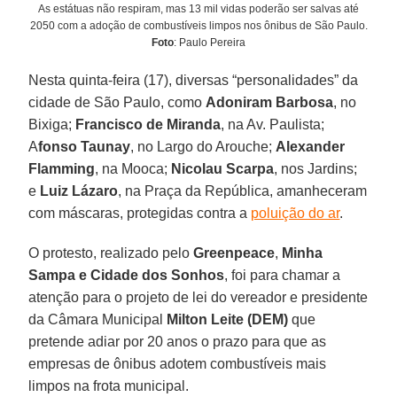
As estátuas não respiram, mas 13 mil vidas poderão ser salvas até
2050 com a adoção de combustíveis limpos nos ônibus de São Paulo.
Foto
: Paulo Pereira
Nesta quinta-feira (17), diversas “personalidades” da
cidade de São Paulo, como
Adoniram
Barbosa
, no
Bixiga;
Francisco de Miranda
, na Av. Paulista;
A
fonso Taunay
, no Largo do Arouche;
Alexander
Flamming
, na Mooca;
Nicolau Scarpa
, nos Jardins;
e
Luiz Lázaro
, na Praça da República, amanheceram
com máscaras, protegidas contra a
poluição do ar
.
O protesto, realizado pelo
Greenpeace
,
Minha
Sampa e Cidade dos Sonhos
, foi para chamar a
atenção para o projeto de lei do vereador e presidente
da Câmara Municipal
Milton Leite (DEM)
que
pretende adiar por 20 anos o prazo para que as
empresas de ônibus adotem combustíveis mais
limpos na frota municipal.