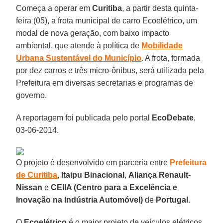
Começa a operar em
Curitiba
, a partir desta quinta-
feira (05), a frota municipal de carro Ecoelétrico, um
modal de nova geração, com baixo impacto
ambiental, que atende à política de
Mobilidade
Urbana Sustentável do Município
. A frota, formada
por dez carros e três micro-ônibus, será utilizada pela
Prefeitura em diversas secretarias e programas de
governo.
A reportagem foi publicada pelo portal
EcoDebate
,
03-06-2014.
O projeto é desenvolvido em parceria entre
Prefeitura
de Curitiba
,
Itaipu Binacional
,
Aliança Renault-
Nissan
e
CEIIA (Centro para a Excelência e
Inovação na Indústria Automóvel)
de
Portugal
.
O
Ecoelétrico
é o maior projeto de veículos elétricos