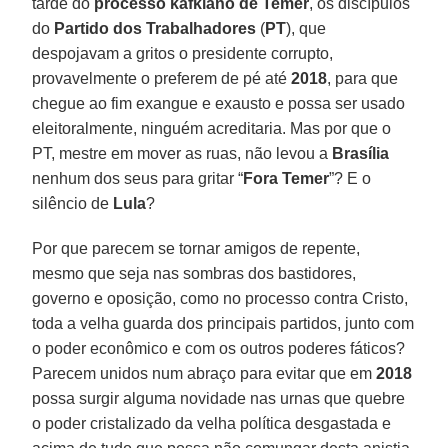
tarde do
processo kafkiano de Temer
, os discípulos
do
Partido dos Trabalhadores
(
PT
), que
despojavam a gritos o presidente corrupto,
provavelmente o preferem de pé até
2018
, para que
chegue ao fim exangue e exausto e possa ser usado
eleitoralmente, ninguém acreditaria. Mas por que o
PT, mestre em mover as ruas, não levou a
Brasília
nenhum dos seus para gritar “
Fora Temer
”? E o
silêncio de
Lula
?
Por que parecem se tornar amigos de repente,
mesmo que seja nas sombras dos bastidores,
governo e oposição, como no processo contra Cristo,
toda a velha guarda dos principais partidos, junto com
o poder econômico e com os outros poderes fáticos?
Parecem unidos num abraço para evitar que em
2018
possa surgir alguma novidade nas urnas que quebre
o poder cristalizado da velha política desgastada e