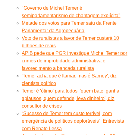
"Governo de Michel Temer é
semiparlamentarismo de chantagem explícita"
Metade dos votos para Temer saiu da Frente
Parlamentar da Agropecuária
Voto de ruralistas a favor de Temer custará 10
bilhões de reais
APIB pede que PGR investigue Michel Temer por
crimes de improbidade administrativa e
favorecimento a bancada ruralista
'Temer acha que é Itamar, mas é Sarney', diz
cientista político
Temer é 'ótimo' para todos: 'quem bate, ganha
aplausos, quem defende, leva dinheiro', diz
consultor de crises
“Sucesso de Temer tem custo terrível, com
emergência de políticos deploráveis”. Entrevista
com Renato Lessa