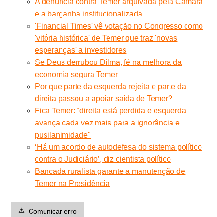
A denúncia contra Temer arquivada pela Câmara
e a barganha institucionalizada
'Financial Times' vê votação no Congresso como
'vitória histórica' de Temer que traz 'novas
esperanças' a investidores
Se Deus derrubou Dilma, fé na melhora da
economia segura Temer
Por que parte da esquerda rejeita e parte da
direita passou a apoiar saída de Temer?
Fica Temer: “direita está perdida e esquerda
avança cada vez mais para a ignorância e
pusilanimidade"
‘Há um acordo de autodefesa do sistema político
contra o Judiciário’, diz cientista político
Bancada ruralista garante a manutenção de
Temer na Presidência
⚠️
Comunicar erro