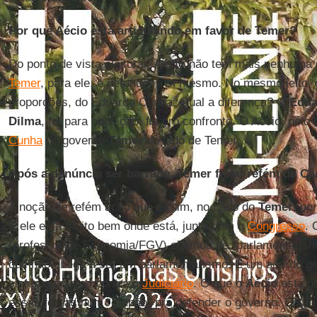
Por que Aécio está articulando em favor de Temer?
Do ponto de vista eleitoral,
Aécio
não tem mais nenhuma p
Temer
, para ele, é defender a si mesmo. No mesmo jeito,
proporções, do Eduardo Cunha. Qual a diferença? O
Edua
Dilma
, foi para oposição, foi pro confronto. O Aécio, pelo 
Cunha
do governo
Temer
do lado de Temer.
Após a denúncia ser barrada, Temer ficou refém da C
A noção de refém acho que é ruim, no caso do
Temer
, po
E ele está muito bem onde está, junto com o
Congresso
.
(professor de Economia/FGV) chamou de “parlamentarism
que não chega a ser um parlamentarismo. É um acordo ge
sistema político contra o
Judiciário
. O que o
Aécio
está pr
essas forças num “grupão” pra defender o governo. Então