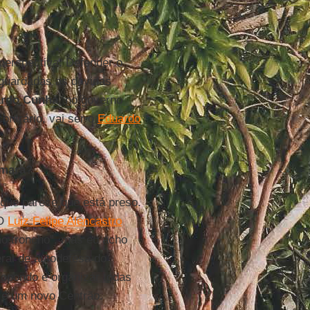
erspectiva. Defender o
 guardadas as devidas
rdo Cunha
, no governo
contrário, vai ser o
Eduardo
âmara?
rque parece que está preso.
 O
Luiz Felipe Alencastro
o troncho”, mas eu acho
ral de autodefesa do
opondo é organizar todas
 é um novo Centrão.