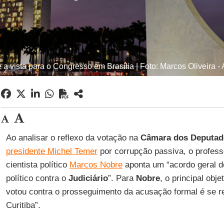
 a vista para o Congresso em Brasília | Foto: Marcos Oliveira 
Ao analisar o reflexo da votação na
Câmara dos Deputad
presidente Michel Temer
por corrupção passiva, o profess
cientista político
Marcos Nobre
aponta um “acordo geral d
político contra o
Judiciário
”. Para
Nobre
, o principal obj
votou contra o prosseguimento da acusação formal é se re
Curitiba”.