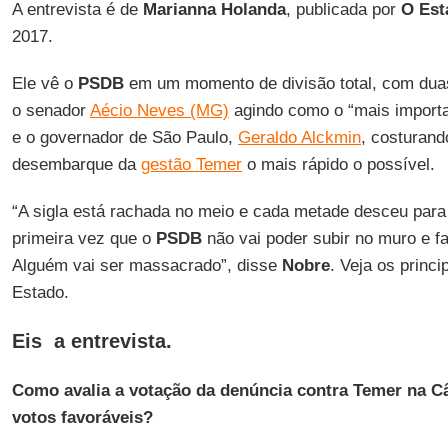
A entrevista é de
Marianna Holanda
, publicada por
O Est
2017.
Ele vê o
PSDB
em um momento de divisão total, com duas 
o senador
Aécio Neves (MG)
agindo como o “mais importa
e o governador de São Paulo,
Geraldo Alckmin
, costurand
desembarque da
gestão Temer
o mais rápido o possível.
“A sigla está rachada no meio e cada metade desceu para
primeira vez que o
PSDB
não vai poder subir no muro e fa
Alguém vai ser massacrado”, disse
Nobre
. Veja os princi
Estado.
Eis a entrevista.
Como avalia a votação da denúncia contra Temer na Câ
votos favoráveis?