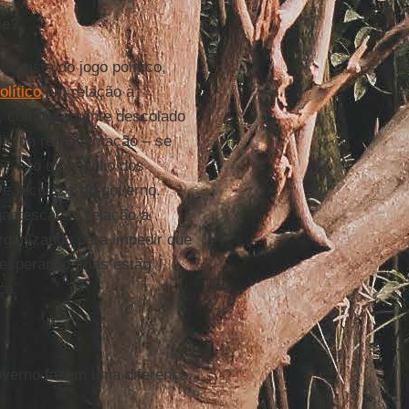
le?
de vista do jogo político,
olítico
em relação à
a, completamente descolado
lio da representação – se
dos –, o monopólio dos
 e recursos do governo.
gantesca em relação a
organizando para impedir que
 esperando, mas estão
ça.
overno fazem uma diferença