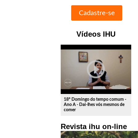
Vídeos IHU
play_circle_outline
18º Domingo do tempo comum -
Ano A - Dai-lhes vós mesmos de
comer
Revista ihu on-line