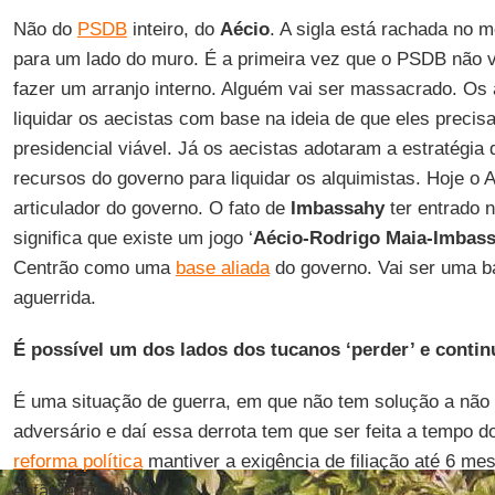
Não do
PSDB
inteiro, do
Aécio
. A sigla está rachada no 
para um lado do muro. É a primeira vez que o PSDB não v
fazer um arranjo interno. Alguém vai ser massacrado. Os 
liquidar os aecistas com base na ideia de que eles preci
presidencial viável. Já os aecistas adotaram a estratégia
recursos do governo para liquidar os alquimistas. Hoje o 
articulador do governo. O fato de
Imbassahy
ter entrado 
significa que existe um jogo ‘
Aécio-Rodrigo Maia-Imbas
Centrão como uma
base aliada
do governo. Vai ser uma 
aguerrida.
É possível um dos lados dos tucanos ‘perder’ e contin
É uma situação de guerra, em que não tem solução a não 
adversário e daí essa derrota tem que ser feita a tempo do
reforma política
mantiver a exigência de filiação até 6 mes
então é até abril.