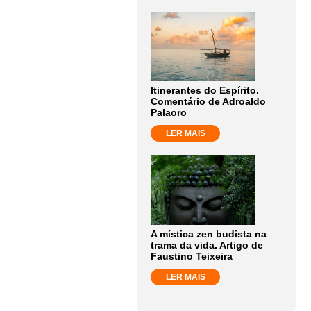
Itinerantes do Espírito.
Comentário de Adroaldo
Palaoro
LER MAIS
A mística zen budista na
trama da vida. Artigo de
Faustino Teixeira
LER MAIS