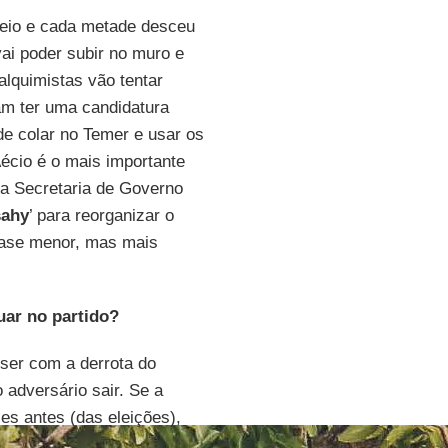
meio e cada metade desceu
ai poder subir no muro e
alquimistas vão tentar
sam ter uma candidatura
 de colar no Temer e usar os
Aécio é o mais importante
na Secretaria de Governo
sahy
’ para reorganizar o
base menor, mas mais
uar no partido?
ser com a derrota do
 adversário sair. Se a
es antes (das eleições),