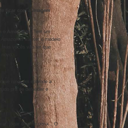
de ficar com a imagem
ha o
Amazonas
. Tem um
o Amazonas vai ser o modelo
, mas vocês vão ter que
o novo.
orque ninguém entende a
tudo pra se defender e
r, jogar óleo na pista... O