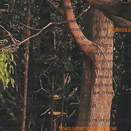
Como Aécio consegue articular essa base em torno de
Ele tá morto do ponto de vista eleitoral, mas não do ponto 
porque há justamente um descolamento total do
sistema p
sociedade. O sistema político está girando em autodefes
da sociedade. E a lógica dele é assim: eles têm o monopó
quiser ser candidato, tem que se filiar a um desses parti
recursos – os grandes partidos; e também querem cargos
Porque, com isso, eles têm uma vantagem competitiva gi
qualquer outro que aparecer. Ou seja: o sistema está se 
algo novo surja. Que é o que todo mundo na sociedade tá
fechando todos os campos para impedir que o novo apare
A reforma política é um exemplo disso?
Sim, ela te dá o
Fundo Partidário
, mas os recursos do g
enorme se você não tem
financiamento empresarial
.