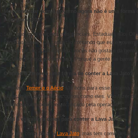
Mas continuar com o governo agora não é uma forma 
ruim para 2018?
Sim, mas para eleições presidenciais. Estaduais não. Ol
candidato novo? Os caras tão contando que esse govern
que vai ter em 2018. Ou seja: vocês não gostam da gente
escolher entre o que tem aqui. Porque a gente vai barrar 
O apoio a Temer é uma forma de conter a Lava Jato?
Também.
Temer e o Aécio
são bons para esse sistema, p
situação em que estão os outros como eles. Vão fazer de 
defender quem pode ser alcançado pela operação.
Qual a estratégia deles para conter a Lava Jato?
Não tem como parar a
Lava Jato
, mas tem como desacelera