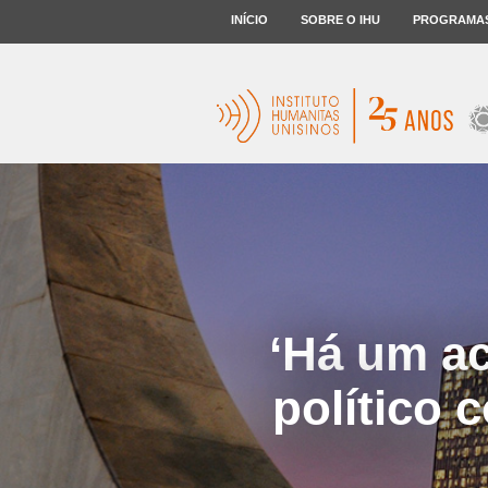
INÍCIO
SOBRE O IHU
PROGRAMA
‘Há um a
político c