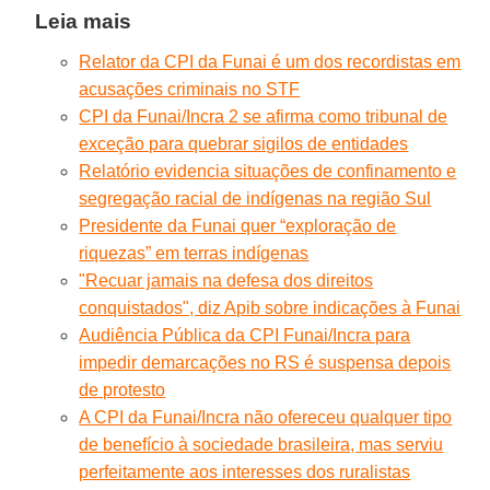
Leia mais
Relator da CPI da Funai é um dos recordistas em
acusações criminais no STF
CPI da Funai/Incra 2 se afirma como tribunal de
exceção para quebrar sigilos de entidades
Relatório evidencia situações de confinamento e
segregação racial de indígenas na região Sul
Presidente da Funai quer “exploração de
riquezas” em terras indígenas
"Recuar jamais na defesa dos direitos
conquistados", diz Apib sobre indicações à Funai
Audiência Pública da CPI Funai/Incra para
impedir demarcações no RS é suspensa depois
de protesto
A CPI da Funai/Incra não ofereceu qualquer tipo
de benefício à sociedade brasileira, mas serviu
perfeitamente aos interesses dos ruralistas