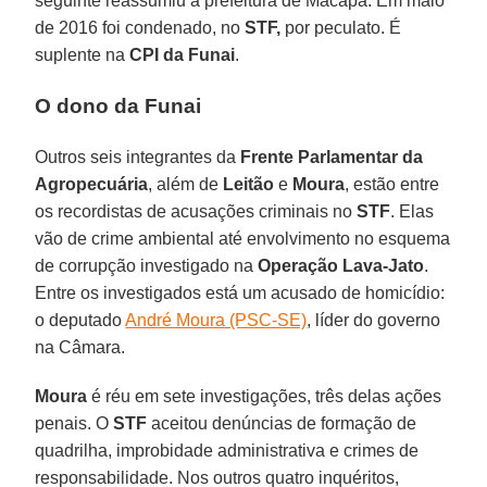
seguinte reassumiu a prefeitura de Macapá. Em maio
de 2016 foi condenado, no
STF,
por peculato. É
suplente na
CPI da Funai
.
O dono da Funai
Outros seis integrantes da
Frente Parlamentar da
Agropecuária
, além de
Leitão
e
Moura
, estão entre
os recordistas de acusações criminais no
STF
. Elas
vão de crime ambiental até envolvimento no esquema
de corrupção investigado na
Operação Lava-Jato
.
Entre os investigados está um acusado de homicídio:
o deputado
André Moura (PSC-SE)
, líder do governo
na Câmara.
Moura
é réu em sete investigações, três delas ações
penais. O
STF
aceitou denúncias de formação de
quadrilha, improbidade administrativa e crimes de
responsabilidade. Nos outros quatro inquéritos,