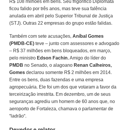
R$ 108 milhões em bens. Seu frigorífico Diplomata
ficou falido por três anos, mas teve sua falência
anulada em abril pelo Superior Tribunal de Justiça
(STJ). Outras 22 empresas do grupo estão falidas.
Também com sete acusações,
Aníbal Gomes
(PMDB-CE)
teve – junto com assessores e advogado
– R$ 37 milhões em bens bloqueados, em março,
pelo ministro
Edson Fachin.
Amigo do líder do
PMDB
no Senado, o alagoano
Renan Calheiros,
Gomes
declarou somente R$ 2 milhões em 2014.
Entre os bens, duas fazendas e uma empresa
agropecuária. Ele foi um dos que votaram a favor da
terceirização irrestrita. Em dezembro, um de seus
seguranças agrediu um homem de 60 anos que, no
aeroporto de Fortaleza, chamava o parlamentar de
“ladrão“.
Devedor e relator