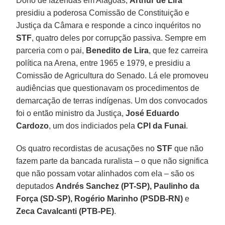
Dono de fazendas em Alagoas,
Arthur de Lira
presidiu a poderosa Comissão de Constituição e
Justiça da Câmara e responde a cinco inquéritos no
STF
, quatro deles por corrupção passiva. Sempre em
parceria com o pai,
Benedito de Lira
, que fez carreira
política na Arena, entre 1965 e 1979, e presidiu a
Comissão de Agricultura do Senado. Lá ele promoveu
audiências que questionavam os procedimentos de
demarcação de terras indígenas. Um dos convocados
foi o então ministro da Justiça,
José Eduardo
Cardozo
, um dos indiciados pela
CPI da Funai
.
Os quatro recordistas de acusações no
STF
que não
fazem parte da bancada ruralista – o que não significa
que não possam votar alinhados com ela – são os
deputados
Andrés Sanchez (PT-SP), Paulinho da
Força (SD-SP), Rogério Marinho (PSDB-RN)
e
Zeca Cavalcanti (PTB-PE)
.