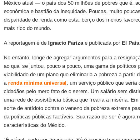
México atual — o país dos 50 milhões de pobres que é, 
econômica e bastião da inequidade. Poucas, muito pouc
disparidade de renda como esta, berço dos menos favore
mais rico do mundo.
A reportagem é de
Ignacio Fariza
e publicada por
El País
No entanto, longe de agregar argumentos para a resigna
ao qual se juntou, pouco a pouco, uma gama de políticos p
viabilidade de um plano que eliminaria a pobreza a partir d
a
renda mínima universal
, um serviço público que seria
cidadãos pelo mero fato de o serem. Um salário sem disti
uma rede de assistência básica que frearia a miséria. E
sorte de antídoto contra o veneno da pobreza extrema pas
da políticas públicas factíveis. Sua razão de ser é agora
características do México.
“É viável, pode ser financiado. Só é preciso haver uma ver