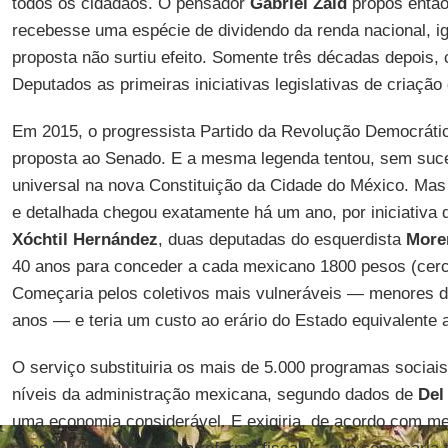
todos os cidadãos. O pensador
Gabriel Zaid
propôs então
recebesse uma espécie de dividendo da renda nacional, ig
proposta não surtiu efeito. Somente três décadas depois
Deputados as primeiras iniciativas legislativas de criaçã
Em 2015, o progressista Partido da Revolução Democrátic
proposta ao Senado. E a mesma legenda tentou, sem suces
universal na nova Constituição da Cidade do México. Mas
e detalhada chegou exatamente há um ano, por iniciativa
Xóchtil
Hernández
, duas deputadas do esquerdista
More
40 anos para conceder a cada mexicano 1800 pesos (cerc
Começaria pelos coletivos mais vulneráveis — menores d
anos — e teria um custo ao erário do Estado equivalente
O serviço substituiria os mais de 5.000 programas sociai
níveis da administração mexicana, segundo dados de
Del
uma economia considerável. E exigiria, de acordo com mei