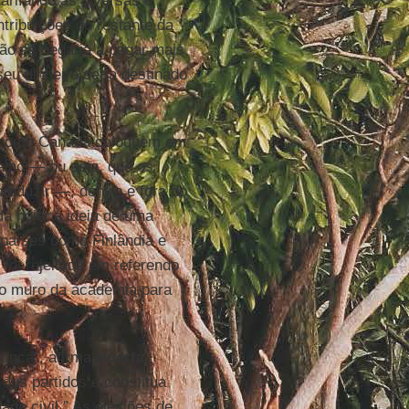
arifando as diversas e
tribuições do restante da
ão se negaria a pagar mais
seu dinheiro seria destinado
s como Canadá coloquem em
alho — ou seja, que os
roduzir —, dentro e fora do
da hoje, a ideia de uma
 países como Finlândia e
oi rejeitada em referendo
 o muro da academia para
nunca”, afirma
Huerta
.
 dos partidos e constitua
ade civil.” As eleições de