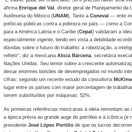
afirma
Enrique del Val
, diretor geral de Planejamento da
Autônoma do México (
UNAM
). Tanto a
Coneval
— ente in
políticas públicas contra a pobreza no país — como a 
para a América Latina e o Caribe (
Cepal
) validaram a ide
especialmente vigente, tendo em vista a debilidade econô
dúvidas sobre o futuro do trabalho: a robotização, a inteligê
refletir”, diz a mexicana
Alicia
Bárcena
, secretária execu
Nações Unidas. Seu temor sobre a crescente automatizaç
deixar enormes bolsões de desempregados no mundo intei
cifras: segundo um recente estudo da consultoria
McKins
lugar entre os países com maior porcentagem de trabalha
serem substituídos por máquinas: 52%.
As primeiras referências mexicanas à ideia remontam ao i
a época prévia ao grande auge do petróleo e à icônica (e
presidente
José López Portillo
de que os lucros decorren