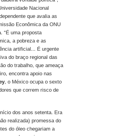
 Universidade Nacional
dependente que avalia as
Comissão Econômica da ONU
ia. “É uma proposta
mica, a pobreza e as
ncia artificial... É urgente
tiva do braço regional das
ão do trabalho, que ameaça
ro, encontra apoio nas
ey
, o México ocupa o sexto
dores que correm risco de
nício dos anos setenta. Era
 não realizada) promessa do
tes do óleo chegariam a