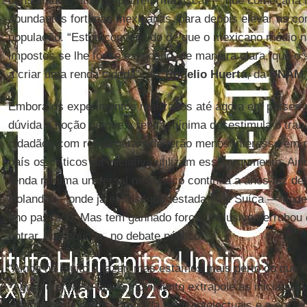
consultados, uma ampla reforma fiscal — que começaria t
abundantes fortunas mexicanas, para depois elevar as con
população. “Estou convencido de que o mexicano médio n
impostos se lhe fosse explicado, de maneira clara, que o 
a criar uma renda cidadã”, diz
Rogelio
Huerta
, da
UNAM
.
Embora os experimentos realizados até agora em paíse
dúvida a noção de que a renda mínima desestimula o trab
cidadãos com renda garantida terão menos interesse em p
país os críticos da iniciativa utilizam esse argumento. Ain
renda mínima universal no México continua a anos-luz de
Holanda — onde já está sendo testada — e Suíça — onde f
ano passado. Mas tem ganhado força. Inclusive derrubou
entrar, aos poucos, no debate público.
“Ainda há muito a fazer, mas estamos mais perto do que 
“Agora é preciso que o movimento extrapole as iniciativas
uma corrente política apoiada pelos intelectuais e a socied