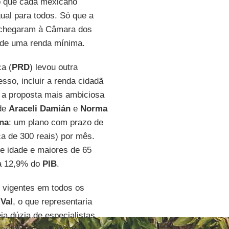
 que cada mexicano
ual para todos. Só que a
, chegaram à Câmara dos
o de uma renda mínima.
a (
PRD
) levou outra
so, incluir a renda cidadã
 a proposta mais ambiciosa
 de
Araceli Damián
e
Norma
na
: um plano com prazo de
a de 300 reais) por mês.
e idade e maiores de 65
 a 12,9% do
PIB
.
s vigentes em todos os
Val
, o que representaria
a dúzia de especialistas