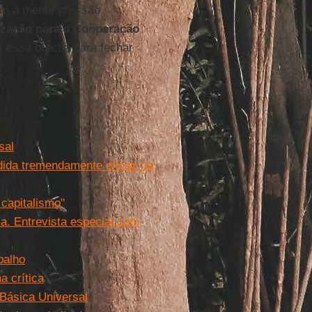
com a menor pressão
zação para a Cooperação
gir essa brecha para fechar
sal
dida tremendamente eficaz na
 capitalismo"
a. Entrevista especial com
balho
a crítica
Básica Universal