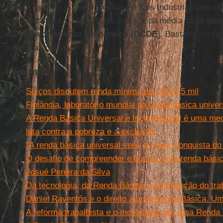
termos fiscais, já que o México é o país industrializado 
tributária sobre o PIB: 17,4%, metade da média da
Organi
e Desenvolvimento Econômico
(
OCDE
). Bastaria corri
melhor as contas.
Leia mais
Suíços discutem renda mínima de US$ 2,5 mil
Finlândia, laboratório mundial da renda básica univer
A Renda Básica Universal e Incondicional é uma me
luta contra a pobreza e a exclusão
"A renda básica universal seria a maior conquista do
O desafio de compreender e buscar uma renda básic
Josué Pereira da Silva
Da tecnologia, da Renda Básica e da extinção do tra
Daniel Raventós e o direito a uma Renda Básica. Um
A reforma trabalhista e o movimento por uma Renda 