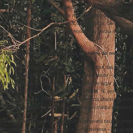
2018 serão a grande pedra de toque: um grupo de especial
por Enrique del Val, vai propor no fim do ano um program
obter retorno de todas as formações políticas. Se o proje
há motivos para pensar que o México não possa ser um pa
universal.
Uma das melhores plataformas de testes do mundo e
Aos olhos dos especialistas, o México é uma das melhore
a renda mínima universal no mundo emergente – o bloco 
da população mundial. “Seria um excelente lugar para os 
Huerta,
economista e professor da
UNAM.
“É um dos país
mundo. Mais da metade da população está abaixo da linh
cresce há anos em ritmo lento, abaixo da média da Améric
Além disso, é preciso considerar a altíssima taxa de inf
trabalho – que terminaria com a renda mínima – e a gran