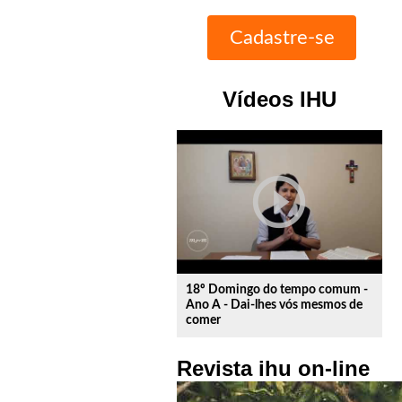
Vídeos IHU
play_circle_outline
18º Domingo do tempo comum -
Ano A - Dai-lhes vós mesmos de
comer
Revista ihu on-line