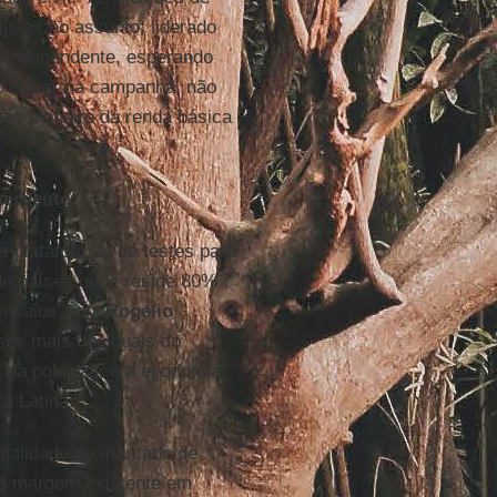
istas no assunto, liderado
a independente, esperando
to entrar na campanha, não
ís pioneiro da renda básica
mergente
s plataformas de testes para
de países onde reside 80%
ensaios”, diz
Rogelio
es mais desiguais do
a da pobreza, e a economia
a Latina.”
ormalidade do mercado de
de margem existente em