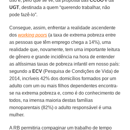
uso e, pelo que se vê, da proposta das
CCOO
e da
UGT
, destinada a quem “querendo trabalhar, não
pode fazê-lo”.
Consegue, assim, enfrentar a realidade ascendente
dos
working poors
(a taxa de extrema pobreza entre
as pessoas que têm emprego chega a 14%), uma
realidade que, novamente, tem uma importante leitura
de gênero e grande incidência na hora de entender
as altíssimas taxas de pobreza infantil em nosso país:
segundo a
ECV
(Pesquisa de Condições de Vida) de
2014, incríveis 42% dos domicílios formados por um
adulto com um ou mais filhos dependentes encontra-
se na extrema pobreza e, como é do conhecimento de
todos, na imensa maioria destas famílias
monoparentais (82%) o adulto responsável é uma
mulher.
A RB permitiria compaginar um trabalho de tempo