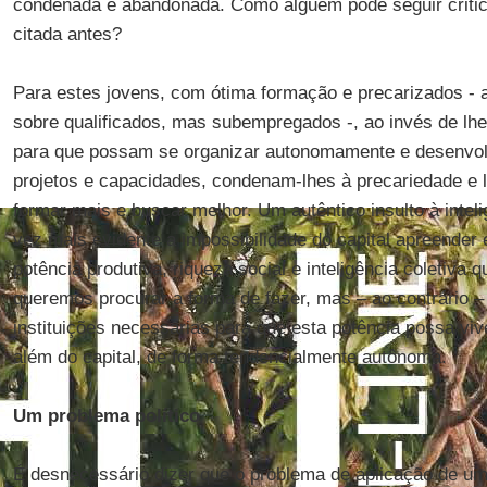
condenada e abandonada. Como alguém pode seguir criti
citada antes?
Para estes jovens, com ótima formação e precarizados - 
sobre qualificados, mas subempregados -, ao invés de lh
para que possam se organizar autonomamente e desenvo
projetos e capacidades, condenam-lhes à precariedade e 
formar mais e buscar melhor. Um autêntico insulto à intel
vez mais evidente a impossibilidade do capital apreender
potência produtiva, riqueza social e inteligência coletiva
queremos procurar a forma de fazer, mas – ao contrário – 
instituições necessárias para que esta potência possa vi
além do capital, de forma tendencialmente autônoma.
Um problema político
É desnecessário dizer que o problema de aplicação de u