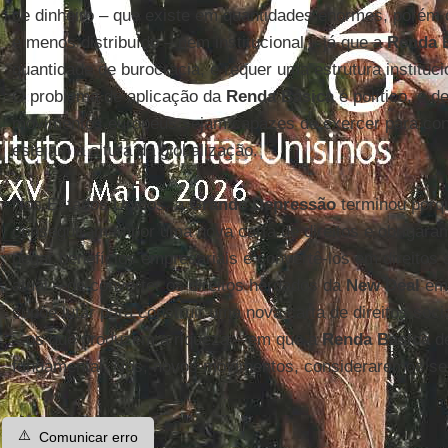
de dinheiro – que existe em quantidades enormes, porém
e menos distribuído – nem institucional – já que a
Renda 
quantidade de burocracia, e requer uma estrutura instituci
O problema de aplicação da
Renda Básica
é político, e d
movimentos europeus sejam capazes de exercer para conq
estejam à altura da globalização.
Nos Estados Unidos, a
Grande Depressão
terminou porqu
conseguiram impor uma nova carta de direitos e obrigar
pegar benefícios empresariais e convertê-los em direitos s
atual – de converter os direitos herdados da
New Deal
em 
supõe lutar para construir uma nova carta de direitos soc
– os que produzem a riqueza – em que a
Renda Básica
de
fundamental. Nós, novos movimentos, consideraremos ser
⚠️
Comunicar erro