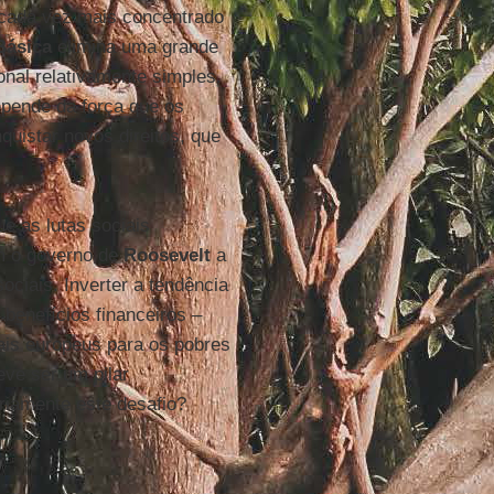
 cada vez mais concentrado
Básica
elimina uma grande
onal relativamente simples.
epende da força que os
uistar novos direitos, que
e as lutas sociais
am o governo de
Roosevelt
a
ociais. Inverter a tendência
benefícios financeiros –
iais europeus para os pobres
ve ser um pilar
iamente este desafio?