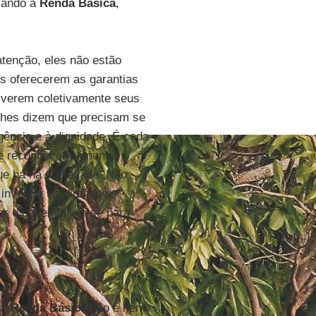
cando a
Renda Básica
,
atenção, eles não estão
es oferecerem as garantias
lverem coletivamente seus
lhes dizem que precisam se
igência e à dignidade. É cada
 e reconhecer a imensa
 que há na sociedade. Não
inventar os direitos e
ver e desenvolver-se para
ma
Renda Básica
não é nem