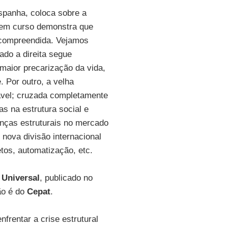
spanha, coloca sobre a
e em curso demonstra que
ncompreendida. Vejamos
ado a direita segue
maior precarização da vida,
 Por outro, a velha
ável; cruzada completamente
s na estrutura social e
anças estruturais no mercado
 nova divisão internacional
jetos, automatização, etc.
 Universal
, publicado no
ão é do
Cepat
.
frentar a crise estrutural