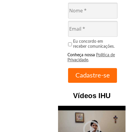
Eu concordo em
receber comunicações.
Conheça nossa
Política de
Privacidade
.
Vídeos IHU
play_circle_outline