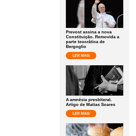
Prevost assina a nova
Constituição. Removida a
parte teocrática de
Bergoglio
LER MAIS
A amnésia presbiteral.
Artigo de Matias Soares
LER MAIS