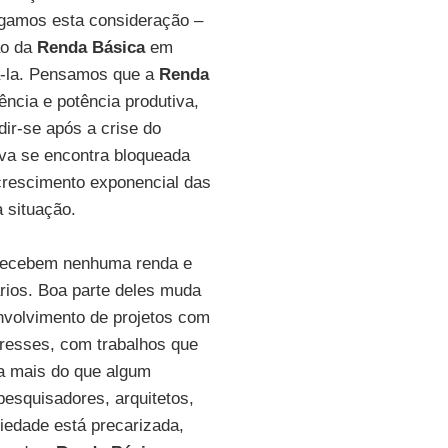
egamos esta consideração –
ão da
Renda Básica
em
á-la. Pensamos que a
Renda
ência e potência produtiva,
ir-se após a crise do
va se encontra bloqueada
 crescimento exponencial das
 situação.
 recebem nenhuma renda e
rios. Boa parte deles muda
nvolvimento de projetos com
resses, com trabalhos que
a mais do que algum
pesquisadores, arquitetos,
ciedade está precarizada,