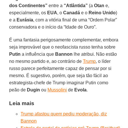
dos Continentes”
entre a
“Atlântida”
(a
Otan
e,
especialmente, os
EUA
, o
Canadá
e o
Reino Unido
)
e a
Eurásia
, com a vitória final de uma “Ordem Polar”
conservadora e o início da “Idade de Ouro”.
É uma fantasia perigosamente complementar, embora
seja improvável que o neofascista russo tenha sobre
Putin
a influência que
Bannon
lhe atribui. Não estão
no mesmo partido e, ao contrário de
Trump
, o líder
russo parece perfeitamente capaz de pensar por si
mesmo. É sugestivo, porém, que seja tão fácil ao
estrategista-chefe de Trump imaginar Putin como
peão de
Dugin
ou
Mussolini
de
Evola
.
Leia mais
Trump afastou quem pediu moderação, diz
Bannon