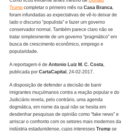
Como ficou evidente antes mesmo de
Donald
Trump
completar o primeiro mês na
Casa Branca
,
foram infundadas as expectativas de vê-lo deixar de
lado o discurso “populista” e fazer um governo
conservador normal. Também parece claro não se
tratar simplesmente de um governo “pragmático” em
busca de crescimento econômico, emprego e
popularidade.
A reportagem é de
Antonio Luiz M. C. Costa
,
publicada por
CartaCapital
, 24-02-2017.
A disposição de defender a decisão de banir
imigrantes muçulmanos contra a reação popular e do
Judiciário revela, pelo contrário, uma agenda
dogmática, em nome da qual não se hesita em
desdenhar pesquisas de opinião como “fake news” e
arriscar o confronto com os setores mais modernos da
indústria estadunidense, cujos interesses
Trump
se