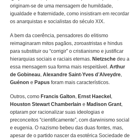
originam-se de uma mensagem de humildade,
igualdade e fraternidade, como insistiram em recordar
os anarquistas e socialistas do século XIX.
A bem da coerência, pensadores do elitismo
reimaginaram mitos pagãos, zoroastristas e hindus
para substituir ou “corrigir” o cristianismo e justificar
hierarquias sociais e raciais eternas.
Nietzsche
deu a
essa mensagem sua forma mais respeitável.
Arthur
de Gobineau
,
Alexandre Saint-Yves d’Alveydre
,
Guénon
e
Papus
foram mais característicos.
Outros, como
Francis Galton
,
Ernst Haeckel
,
Houston Stewart Chamberlain
e
Madison Grant
,
optaram por racionalizar suas ideologias e
preconceitos “cientificamente”, com darwinismo social
e eugenia. O nazismo bebeu das duas fontes, mas,
apesar de o partido nascer da esotérica Sociedade de