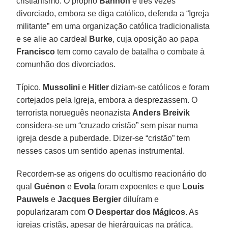
cristianismo. O próprio
Bannon
é três vezes
divorciado, embora se diga católico, defenda a “Igreja
militante” em uma organização católica tradicionalista
e se alie ao cardeal
Burke
, cuja oposição ao papa
Francisco
tem como cavalo de batalha o combate à
comunhão dos divorciados.
Típico.
Mussolini
e
Hitler
diziam-se católicos e foram
cortejados pela Igreja, embora a desprezassem. O
terrorista norueguês neonazista
Anders Breivik
considera-se um “cruzado cristão” sem pisar numa
igreja desde a puberdade. Dizer-se “cristão” tem
nesses casos um sentido apenas instrumental.
Recordem-se as origens do ocultismo reacionário do
qual
Guénon
e
Evola
foram expoentes e que
Louis
Pauwels
e
Jacques Bergier
diluíram e
popularizaram com
O Despertar dos Mágicos
. As
igrejas cristãs, apesar de hierárquicas na prática,