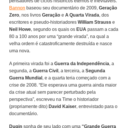
pensadores de ciclos históricos eternos e inevitáveis.
Bannon
baseou seu documentário de 2009,
Geração
Zero
, nos livros
Geração
e
A Quarta Virada
, dos
escritores e pseudo-historiadores
William Strauss
e
Neil Howe
, segundo os quais os
EUA
passam a cada
80 a 100 anos por uma “grande virada”, na qual a
velha ordem é catastroficamente destruída e nasce
uma nova.
A primeira virada foi a
Guerra da Independência
, a
segunda, a
Guerra Civil
, a terceira, a
Segunda
Guerra Mundial
, e a quarta teria começado com a
crise de 2008. “Ele esperava uma guerra ainda maior
da crise atual sem parecer perturbado pela
perspectiva”, escreveu na Time o historiador
(propriamente dito)
David Kaiser
, entrevistado para o
documentário.
Dugin
sonha de seu lado com uma
“Grande Guerra