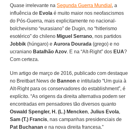
Quase irrelevante na
Segunda Guerra Mundial
, a
influência de
Evola
é muito maior nos neofascismos
do Pós-Guerra, mais explicitamente no nacional-
bolchevismo “eurasiano” de Dugin, no “hitlerismo
esotérico” do chileno
Miguel Serrano
, nos partidos
Jobbik
(húngaro) e
Aurora Dourada
(grego) e no
ucraniano
Batalhão Azov
. E na “Alt-Right” dos
EUA
?
Com certeza.
Um artigo de março de 2016, publicado com destaque
no Breitbart News de
Bannon
e intitulado “Um guia à
Alt-Right para os conservadores do establishment”, é
explícito. “As origens da direita alternativa podem ser
encontradas em pensadores tão diversos quanto
Oswald Spengler, H. (L.) Mencken
,
Julius Evola
,
Sam (T.) Francis
, nas campanhas presidenciais de
Pat Buchanan
e na nova direita francesa.”