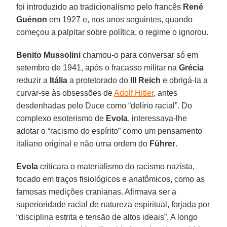
foi introduzido ao tradicionalismo pelo francês
René
Guénon
em 1927 e, nos anos seguintes, quando
começou a palpitar sobre política, o regime o ignorou.
Benito Mussolini
chamou-o para conversar só em
setembro de 1941, após o fracasso militar na
Grécia
reduzir a
Itália
a protetorado do
III Reich
e obrigá-la a
curvar-se às obsessões de
Adolf Hitler
, antes
desdenhadas pelo Duce como “delírio racial”. Do
complexo esoterismo de
Evola
, interessava-lhe
adotar o “racismo do espírito” como um pensamento
italiano original e não uma ordem do
Führer
.
Evola
criticara o materialismo do racismo nazista,
focado em traços fisiológicos e anatômicos, como as
famosas medições cranianas. Afirmava ser a
superioridade racial de natureza espiritual, forjada por
“disciplina estrita e tensão de altos ideais”. A longo