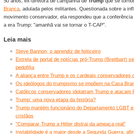
50 anos, ex-diretora de campanha de
Trump
que se torno
Branca
, adulada pelos militantes. Questionada sobre a inf
movimento conservador, ela respondeu que a conferência 
a era Trump: "amanhã vai se tornar o T-CAP".
Leia mais
Steve Bannon, o aprendiz de feiticeiro
Estrela de portal de notícias pró-Trump (Breitbart) 
pedofilia
A aliança entre Trump e os cardeais conservadores 
Os ideólogos do trumpismo se impõem na Casa Bra
Católicos conservadores idolatram Trump e atacam 
Trump: uma nova etapa da história?
Trump mantém funcionário do Departamento LGBT e 
cristãos
"Comparar Trump a Hitler distrai da ameaça real"
Instabilidade é a maior desde a Segunda Guerra, af