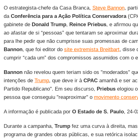
O estrategista-chefe da Casa Branca,
Steve Bannon
, part
da
Conferência para a Ação Política Conservadora
(CPA
gabinete de
Donald Trump
,
Reince Priebus
, e afirmou q
ao afastar de si “pessoas” que tentaram se aproximar dur
para lhe pedir que não cumprisse suas promessas de cam
Bannon
, que foi editor do
site extremista Breitbart
, disse
cumprir “cada um” dos compromissos assumidos com o el
Bannon
não revelou quem teriam sido os "moderados" que
intenções de
Trump
, que deve ir à
CPAC
amanhã e ser ac
Partido Republicano". Em seu discurso,
Priebus
elogiou o
pessoa que conseguiu "reaproximar" o
movimento conser
A informação é publicada por
O Estado de S. Paulo
, 24-0
Durante a campanha,
Trump
fez uma curva à direita, mas
programa de grandes obras públicas, e sua retórica isolac