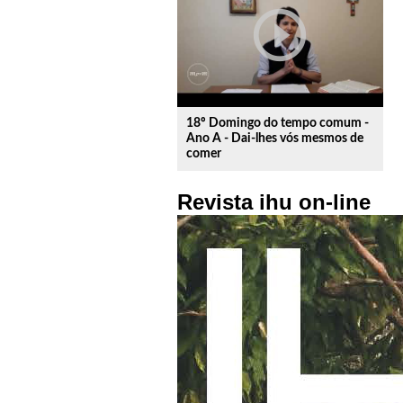
play_circle_outline
18º Domingo do tempo comum -
Ano A - Dai-lhes vós mesmos de
comer
Revista ihu on-line