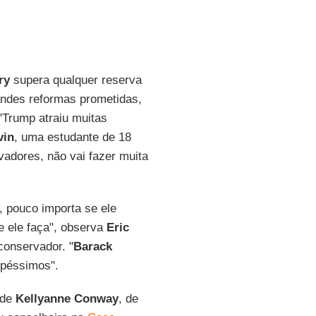
ry
supera qualquer reserva
andes reformas prometidas,
"Trump atraiu muitas
vin
, uma estudante de 18
adores, não vai fazer muita
, pouco importa se ele
ue ele faça", observa
Eric
conservador. "
Barack
 péssimos".
 de
Kellyanne Conway
, de