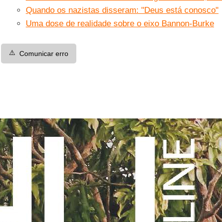
Quando os nazistas disseram: "Deus está conosco"
Uma dose de realidade sobre o eixo Bannon-Burke
⚠️
Comunicar erro