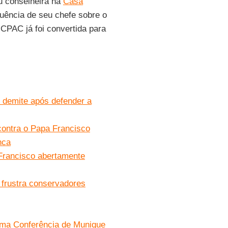
u conselheira na
Casa
luência de seu chefe sobre o
CPAC já foi convertida para
se demite após defender a
contra o Papa Francisco
nca
Francisco abertamente
frustra conservadores
irma Conferência de Munique