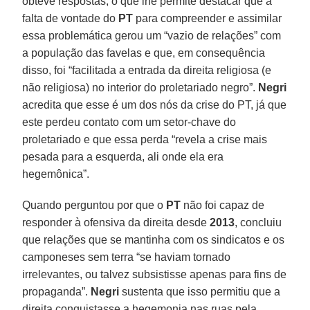
obteve respostas, o que lhe permite destacar que a
falta de vontade do
PT
para compreender e assimilar
essa problemática gerou um “vazio de relações” com
a população das favelas e que, em consequência
disso, foi “facilitada a entrada da direita religiosa (e
não religiosa) no interior do proletariado negro”.
Negri
acredita que esse é um dos nós da crise do PT, já que
este perdeu contato com um setor-chave do
proletariado e que essa perda “revela a crise mais
pesada para a esquerda, ali onde ela era
hegemônica”.
Quando perguntou por que o
PT
não foi capaz de
responder à ofensiva da direita desde
2013
, concluiu
que relações que se mantinha com os sindicatos e os
camponeses sem terra “se haviam tornado
irrelevantes, ou talvez subsistisse apenas para fins de
propaganda”.
Negri
sustenta que isso permitiu que a
direita conquistasse a hegemonia nas ruas pela