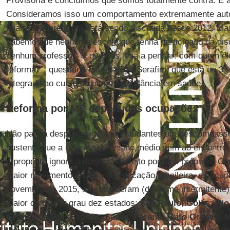
Provisória e concluímos que somos totalmente contra. É 
Consideramos isso um comportamento extremamente autor
falam que a reforma está sendo discutida desde 2012. M
sabemos de nenhuma escola que tenha participado da di
nenhum professor. O que nos leva a pensar: com quem e
reforma?”, questiona Isak Batista Serafim, que está no 3º
integrado ao curso técnico em vigilância em saúde.
Reforma por MP depois das ocupações
Não passa despercebido aos estudantes um descompasso
sustente que a reforma do ensino médio vem ao encontro 
a proposta ignora o diagnóstico feito por eles próprios. C
maior movimento recente da educação brasileira, as oc
novembro de 2015, se estenderam (de forma intermitente)
maior ou menor grau dez estados:
São Paulo
,
Goiás
,
Rio
Grande do Sul
,
Espírito Santo
,
Paraná
,
Mato Grosso
,
M