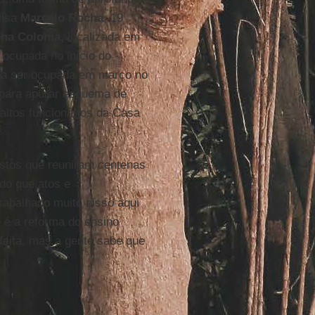
lisa
Marcelo Rocha
, 19
ena Colonia,
localizada em
 ocupada no início do
 a ser ocupada em março no
 para apurar esquema de
altos funcionários da Casa
estos que reuniram centenas
do que atos e
rabalhado muito nisso aqui
 é a reforma do ensino
feita, mas a gente sabe que