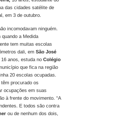
ma das cidades satélite de
al, em 3 de outubro.
e não incomodavam ninguém.
am quando a Medida
gente tem muitas escolas
lômetros dali, em
São José
e 16 anos, estuda no
Colégio
município que fica na região
tinha 20 escolas ocupadas.
 têm procurado os
ar ocupações em suas
ão à frente do movimento. “A
ndentes. E todos são contra
mer
ou de nenhum dos dois,