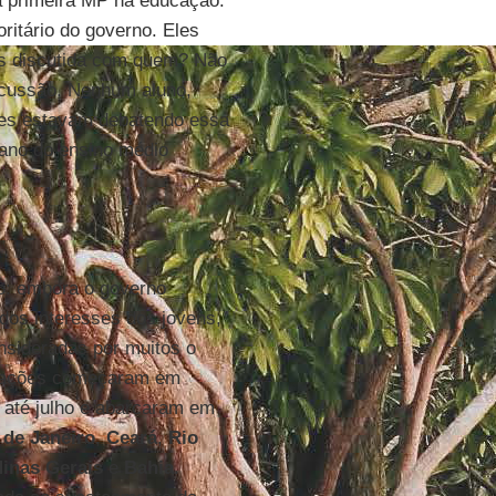
a primeira MP na educação.
itário do governo. Eles
as discutida com quem? Não
scussão. Nenhum aluno,
les estavam debatendo essa
 ano do ensino médio
: embora o governo
dos interesses dos jovens,
onsideradas por muitos o
upações começaram em
 até julho e abarcaram em
 de Janeiro
,
Ceará
,
Rio
inas Gerais
e
Bahia
.