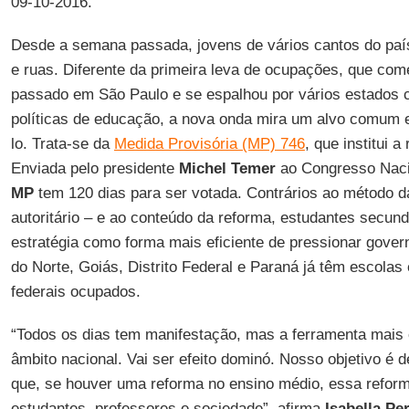
09-10-2016.
Desde a semana passada, jovens de vários cantos do paí
e ruas. Diferente da primeira leva de ocupações, que c
passado em São Paulo e se espalhou por vários estados c
políticas de educação, a nova onda mira um alvo comum 
lo. Trata-se da
Medida Provisória (MP) 746
, que institui 
Enviada pelo presidente
Michel Temer
ao Congresso Naci
MP
tem 120 dias para ser votada. Contrários ao método 
autoritário – e ao conteúdo da reforma, estudantes secun
estratégia como forma mais eficiente de pressionar gover
do Norte, Goiás, Distrito Federal e Paraná já têm escolas 
federais ocupados.
“Todos os dias tem manifestação, mas a ferramenta mais 
âmbito nacional. Vai ser efeito dominó. Nosso objetivo é 
que, se houver uma reforma no ensino médio, essa reform
estudantes, professores e sociedade”, afirma
Isabella Per