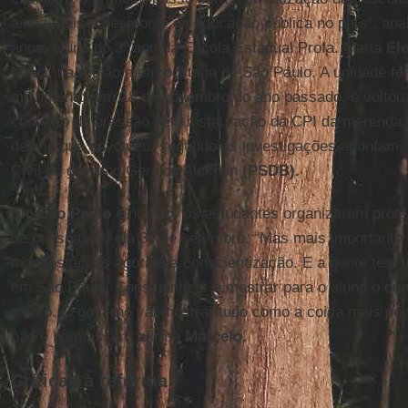
ainda mais o desmonte da educação pública no país”, ana
anos, aluno do 3º ano da Escola Estadual Profa. Maria
El
Mauá, na região metropolitana de São Paulo. A unidade foi
movimento, em 18 de novembro do ano passado, e voltou
contexto da pressão pela instauração da CPI da merenda
desvio que envolveu, segundo as investigações apontam, 
Civil do governo Geraldo Alckmin
(PSDB).
Em
São Paulo
e no
Rio
, os estudantes organizaram prot
de pessoas no dia 30 de setembro. “Mas mais importante 
manifestações agora é a conscientização. E a gente tem t
em São Paulo. Conscientizar e mostrar para o aluno o que
médio. O governo vai mostrar tudo como a coisa mais per
não é bem assim” afirma
Marcelo.
Críticas à reforma