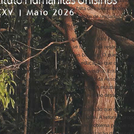
Levantaram uma série de problemas, a maior parte vincu
educação pública decorrente da falta de investimentos, à 
ensino com a entrega da administração de unidades para
ou parcerias público-privadas (
PPPs
) e à falta de democr
“Incrivelmente, depois das ocupações no país inteiro tem
diretamente a educação como se fosse uma resposta aos
melhorias, que lutavam por coisas básicas. O que a gent
um prato cheio sobre o modelo de educação que queremos.
Escola sem Partido
, foi a Medida Provisória. Então vai t
Catão
, 17 anos, diretora de comunicação da Associação 
Secundaristas
(Ames)
no Rio de Janeiro e estudante do 
Aguiar, que ficou ocupado entre abril e junho deste ano.
“As ocupações foram o reflexo da educação que queremos
uma educação que leve o estudante além. A reforma prop
consideração. A reforma é um grande problema porque nã
ensino. É o primeiro passo para a privatização das escol