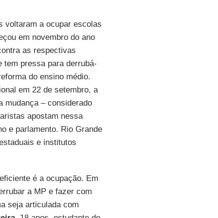
s voltaram a ocupar escolas
omeçou em novembro do ano
ontra as respectivas
e tem pressa para derrubá-
a reforma do ensino médio.
onal em 22 de setembro, a
da mudança – considerado
daristas apostam nessa
no e parlamento. Rio Grande
estaduais e institutos
eficiente é a ocupação. Em
derrubar a MP e fazer com
a seja articulada com
eira,
18 anos, estudante do