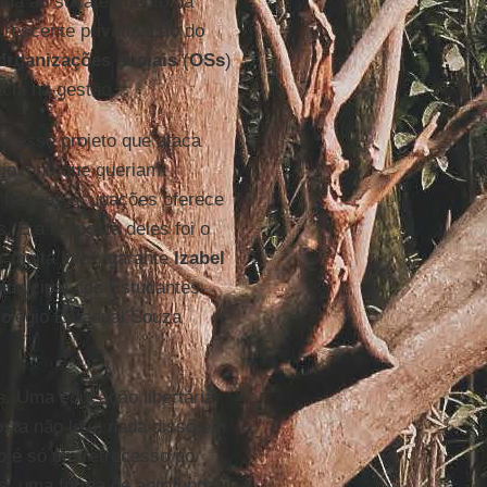
lada ao sucateamento da
crescente privatização do
organizações sociais
(
OSs
)
acia na gestão.
os esse projeto que ataca
 jovens que queriam
e fez nas ocupações oferece
 E a resposta deles foi o
er muita luta”, garante
Izabel
Municipal dos Estudantes
Colégio Estadual Souza
. Uma educação libertária,
osta não leva nada disso em
o é só um retrocesso no
as, uma forma de aprofundar