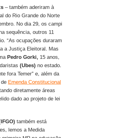
ts
– também aderiram à
al do Rio Grande do Norte
tembro. No dia 29, os campi
a sequência, outros 11
dio. “As ocupações duraram
a a Justiça Eleitoral. Mas
rma
Pedro Gorki,
15 anos,
ndaristas
(Ubes)
no estado.
te fora Temer” e, além da
a de
Emenda Constitucional
etando diretamente áreas
ido dado ao projeto de lei
(IFGO)
também está
tes, lemos a Medida