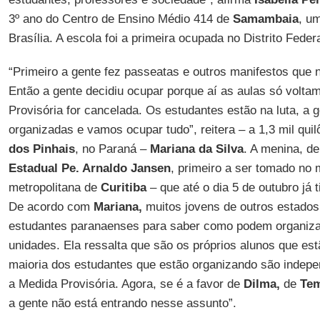
3º ano do Centro de Ensino Médio 414 de
Samambaia
, u
Brasília. A escola foi a primeira ocupada no Distrito Feder
“Primeiro a gente fez passeatas e outros manifestos qu
Então a gente decidiu ocupar porque aí as aulas só volt
Provisória for cancelada. Os estudantes estão na luta, a 
organizadas e vamos ocupar tudo”, reitera – a 1,3 mil qui
dos Pinhais
, no Paraná –
Mariana da Silva
. A menina, d
Estadual Pe. Arnaldo Jansen
, primeiro a ser tomado no 
metropolitana de
Curitiba
– que até o dia 5 de outubro já 
De acordo com
Mariana,
muitos jovens de outros estados
estudantes paranaenses para saber como podem organiz
unidades. Ela ressalta que são os próprios alunos que est
maioria dos estudantes que estão organizando são indepe
a Medida Provisória. Agora, se é a favor de
Dilma,
de
Te
a gente não está entrando nesse assunto”.