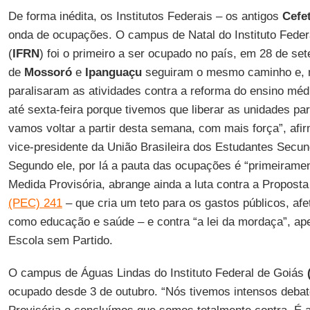
De forma inédita, os Institutos Federais – os antigos
Cefe
onda de ocupações. O campus de Natal do Instituto Feder
(
IFRN
) foi o primeiro a ser ocupado no país, em 28 de se
de
Mossoró
e
Ipanguaçu
seguiram o mesmo caminho e, n
paralisaram as atividades contra a reforma do ensino mé
até sexta-feira porque tivemos que liberar as unidades par
vamos voltar a partir desta semana, com mais força”, afi
vice-presidente da União Brasileira dos Estudantes Secu
Segundo ele, por lá a pauta das ocupações é “primeiramen
Medida Provisória, abrange ainda a luta contra a Propost
(PEC) 241
– que cria um teto para os gastos públicos, af
como educação e saúde – e contra “a lei da mordaça”, apel
Escola sem Partido.
O campus de Águas Lindas do Instituto Federal de Goiás
ocupado desde 3 de outubro. “Nós tivemos intensos deba