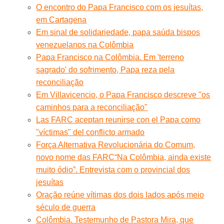
O encontro do Papa Francisco com os jesuítas,
em Cartagena
Em sinal de solidariedade, papa saúda bispos
venezuelanos na Colômbia
Papa Francisco na Colômbia. Em 'terreno
sagrado' do sofrimento, Papa reza pela
reconciliação
Em Villavicencio, o Papa Francisco descreve "os
caminhos para a reconciliação"
Las FARC aceptan reunirse con el Papa como
"víctimas" del conflicto armado
Força Alternativa Revolucionária do Comum,
novo nome das FARC
“Na Colômbia, ainda existe
muito ódio”. Entrevista com o provincial dos
jesuítas
Oração reúne vítimas dos dois lados após meio
século de guerra
Colômbia. Testemunho de Pastora Mira, que