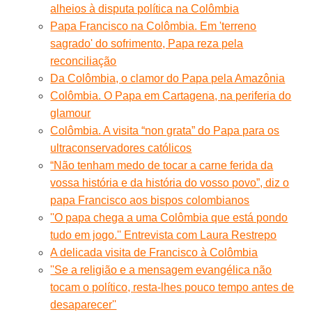
alheios à disputa política na Colômbia
Papa Francisco na Colômbia. Em 'terreno
sagrado' do sofrimento, Papa reza pela
reconciliação
Da Colômbia, o clamor do Papa pela Amazônia
Colômbia. O Papa em Cartagena, na periferia do
glamour
Colômbia. A visita “non grata” do Papa para os
ultraconservadores católicos
“Não tenham medo de tocar a carne ferida da
vossa história e da história do vosso povo”, diz o
papa Francisco aos bispos colombianos
''O papa chega a uma Colômbia que está pondo
tudo em jogo.'' Entrevista com Laura Restrepo
A delicada visita de Francisco à Colômbia
''Se a religião e a mensagem evangélica não
tocam o político, resta-lhes pouco tempo antes de
desaparecer''