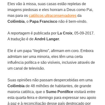
Eles vão à missa, suas casas estão repletas de
imagens piedosas e eles honram a Deus como Pai,
mas para os
católicos ultraconservadores
da
Colômbia
, o
Papa Francisco
não é bem-vindo.
A reportagem é publicada por
La Croix
, 05-09-2017.
A tradução é de
André Langer
.
Ele é um papa “ilegítimo”, afirmam em coro. Embora
admitam ser uma minoria, eles têm uma certa
influência política e são visíveis, inclusive através de
um canal de televisão.
Suas opiniões não passam despercebidas em uma
Colômbia
de 48 milhões de habitantes, de grande
maioria católica, que o
Sumo
Pontífice
visitará entre
esta quarta-feira e domingo para expressar seu apoio
à paz e à reconciliação desse país destroçado por