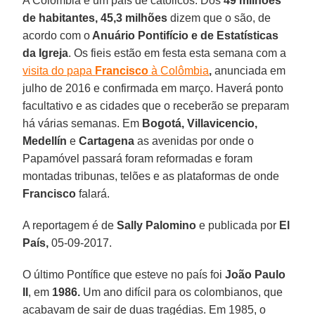
A Colômbia é um país de católicos. Dos
49 milhões
de habitantes, 45,3 milhões
dizem que o são, de
acordo com o
Anuário Pontifício e de Estatísticas
da Igreja
. Os fieis estão em festa esta semana com a
visita do papa
Francisco
à
Colômbia
,
anunciada em
julho de 2016 e confirmada em março. Haverá ponto
facultativo e as cidades que o receberão se preparam
há várias semanas. Em
Bogotá, Villavicencio,
Medellín
e
Cartagena
as avenidas por onde o
Papamóvel passará foram reformadas e foram
montadas tribunas, telões e as plataformas de onde
Francisco
falará.
A reportagem é de
Sally Palomino
e publicada por
El
País,
05-09-2017.
O último Pontífice que esteve no país foi
João Paulo
II
, em
1986.
Um ano difícil para os colombianos, que
acabavam de sair de duas tragédias. Em 1985, o