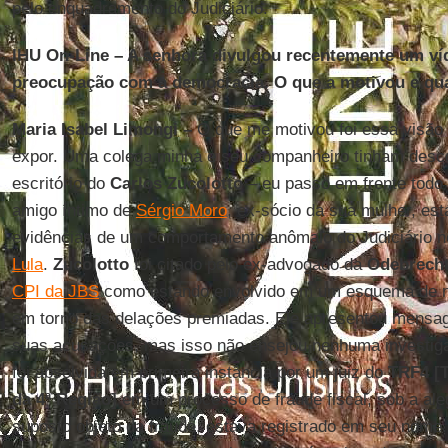
pelo enquadramento do Judiciário.
IHU On-Line – A senhora divulgou recentemente um víd
preocupação com a democracia. O que a motivou e qu
Maria Isabel Limongi –
O que me motivou foi essa visão
expor. Uma colega minha e seu companheiro tinham desco
escritório do
Carlos Zucolotto
– eu passo em frente todo
amigo íntimo de
Sérgio Moro
, ex-sócio da sua mulher, est
evidências de um comportamento anômalo do Judiciário 
Lula
.
Zucolotto
foi citado pelo ex-advogado da
Odebrech
CPI da JBS
como estando envolvido em um esquema de n
em torno das delações premiadas. Ele apresentou mensag
suas acusações, mas isso não ensejou nenhuma investig
foi absolvida em primeira instância por um juiz do
TRF4 [T
da 4ª Região]
em um processo de fraude fiscal, sob a ale
suposto objeto da fraude, estava registrado em seu nome.