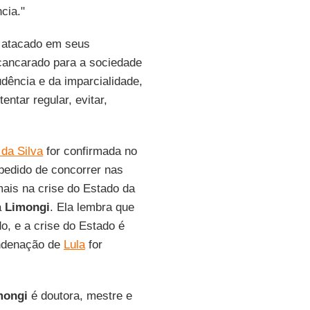
cia."
 atacado em seus
scancarado para a sociedade
udência e da imparcialidade,
ntar regular, evitar,
 da Silva
for confirmada no
mpedido de concorrer nas
mais na crise do Estado da
a
Limongi
. Ela lembra que
, e a crise do Estado é
ondenação de
Lula
for
mongi
é doutora, mestre e