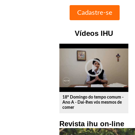
Vídeos IHU
play_circle_outline
18º Domingo do tempo comum -
Ano A - Dai-lhes vós mesmos de
comer
Revista ihu on-line