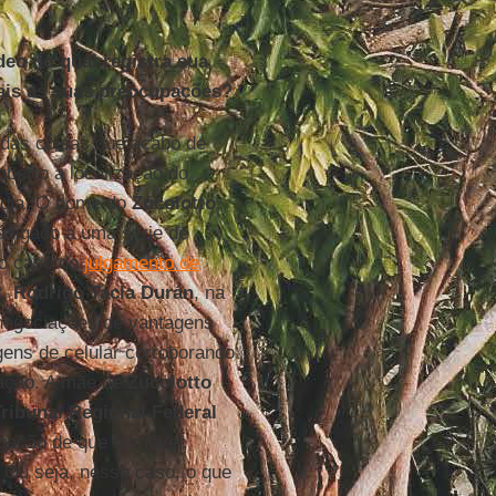
eo no qual registra sua
ais as suas preocupações?
 das coisas que acabo de
berto a localização do
 dia. O nome do
Zucolotto
,
á ligado a uma série de
no caso do
julgamento de
t
,
Rodrigo Tacla Durán
, na
egociações de vantagens
ens de celular corroborando
ação. A mãe de
Zucolotto
ribunal Regional Federal
gação de que o imóvel,
 Ou seja, nesse caso, o que