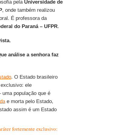
osofia pela
Universidade de
P
, onde também realizou
oral. É professora da
ederal do Paraná – UFPR
.
ista.
ue análise a senhora faz
stado
. O Estado brasileiro
exclusivo: ele
– uma população que é
ada
e morta pelo Estado,
Estado assim é um Estado
ráter fortemente exclusivo: