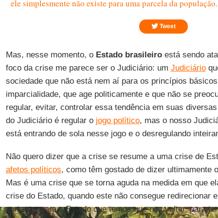
ele simplesmente não existe para uma parcela da população.
Tweet
Mas, nesse momento, o
Estado brasileiro
está sendo ata
foco da crise me parece ser o Judiciário: um
Judiciário
que
sociedade que não está nem aí para os princípios básicos
imparcialidade, que age politicamente e que não se preoc
regular, evitar, controlar essa tendência em suas diversa
do Judiciário é regular o
jogo político
, mas o nosso Judiciá
está entrando de sola nesse jogo e o desregulando inteir
Não quero dizer que a crise se resume a uma crise de Es
afetos políticos
, como têm gostado de dizer ultimamente os
Mas é uma crise que se torna aguda na medida em que e
crise do Estado, quando este não consegue redirecionar e 
portanto, para o Estado que temos que nos voltar, para ten