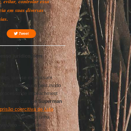
, evitar, controlar essa
cia em suas diversas
ias.
Tweet
cesso jurídico, tem
a?
ntes, que se expressam
to, mas sobretudo pelo modo
o processo de impeachment
le fazendo cara de
Superman
prisão coercitiva de Lula
,
 para quem ainda tinha
va Jato
– não a de