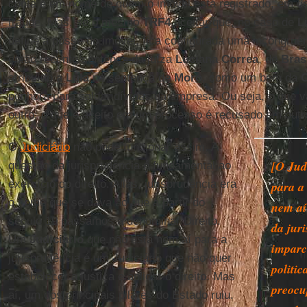
conta é em nome de quem o imóvel está registrado, em de
fraude. Mas, se o mesmo
TRF4
aceitar que, no caso de
L
define a posse do imóvel, fica configurada uma incongruê
então recente sentença da juíza
Luciana Correa
, de
Bras
atribuído a
Lula
na sentença de
Moro
, como um bem da
penhora para saldar dívidas da empresa. Ou seja, o que v
outro; o que é aceito em um processo é recusado em outr
O
Judiciário
não pode funcionar assim. A
[O Jud
questão da jurisprudência é fundamental ao
exercício do direito. Aliás, jurisprudência era
para a
o nome que se dava ao que a partir do
nem aí
século 19 passamos a denominar Direito.
da jur
Um
Judiciário
que não está nem aí para a
imparc
jurisprudência é um Judiciário que não quer
politi
estabelecer a justiça e aplicar o direito. Mas
preocu
aí, um dos principais pilares do Estado ruiu.