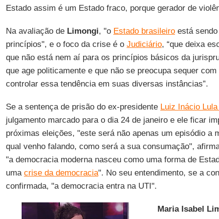
Estado assim é um Estado fraco, porque gerador de violên
Na avaliação de
Limongi
, "o
Estado brasileiro
está sendo
princípios", e o foco da crise é o
Judiciário
, “que deixa e
que não está nem aí para os princípios básicos da jurispr
que age politicamente e que não se preocupa sequer com te
controlar essa tendência em suas diversas instâncias”.
Se a sentença de prisão do ex-presidente
Luiz Inácio Lula
julgamento marcado para o dia 24 de janeiro e ele ficar i
próximas eleições, "este será não apenas um episódio a 
qual venho falando, como será a sua consumação", afirm
"a democracia moderna nasceu como uma forma de Estado
uma
crise da democracia
". No seu entendimento, se a c
confirmada, "a democracia entra na UTI".
Maria Isabel Li