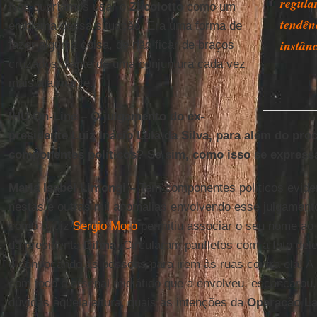
regular
Nós queríamos usar o
Zucolotto
como um
tendên
emblema dessa situação. Era uma forma de
instânc
fazer alguma coisa, de não ficar de braços
cruzados diante de uma conjuntura cada vez
mais alarmante.
IHU On-Line – O julgamento do ex-
presidente Luiz Inácio Lula da Silva, para além do pro
componentes políticos? Se sim, como isso se express
Maria Isabel Limongi –
Tem componentes políticos evide
nestas e outras mil anomalias envolvendo esse julgamen
como o juiz
Sergio Moro
permitiu associar o seu nome a
da presidenta
Dilma
. Circularam panfletos com a foto de
e convocando as pessoas para irem às ruas contra ela! A
com todo o arsenal midiático que a envolveu, escancarou,
dúvidas àquela altura, quais as intenções da
Operação La