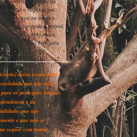
trimento dos indícios da
ula
, não é o registro que
ncia. E a isso se soma a
ília
, reconhecendo o imóvel,
OAS
e autorizando a sua
ale para um não vale para
o.
iciário] deixa escancarado
 sociedade que não está
 para os princípios básicos
isprudência e da
ialidade, que age
camente e que não se
pa sequer com tentar