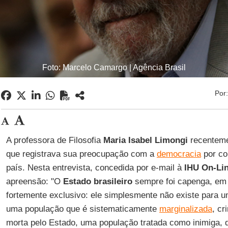
Foto: Marcelo Camargo | Agência Brasil
Por
A professora de Filosofia
Maria Isabel Limongi
recenteme
que registrava sua preocupação com a
democracia
por co
país. Nesta entrevista, concedida por e-mail à
IHU On-Li
apreensão: "O
Estado brasileiro
sempre foi capenga, em 
fortemente exclusivo: ele simplesmente não existe para 
uma população que é sistematicamente
marginalizada
, cr
morta pelo Estado, uma população tratada como inimiga, q