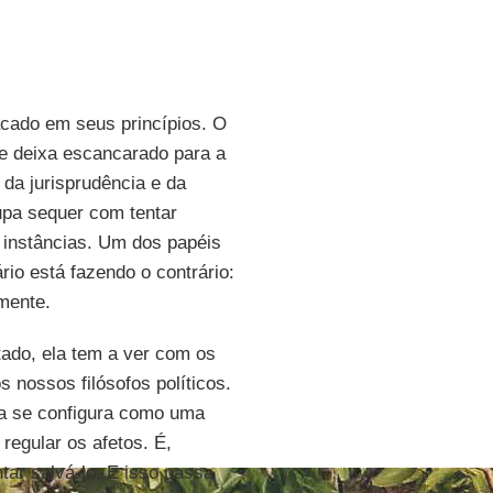
cado em seus princípios. O
 deixa escancarado para a
 da jurisprudência e da
upa sequer com tentar
s instâncias. Um dos papéis
rio está fazendo o contrário:
amente.
tado, ela tem a ver com os
 nossos filósofos políticos.
la se configura como uma
regular os afetos. É,
tar salvá-lo. E isso passa