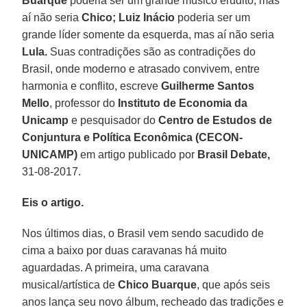
Buarque
poderia ser um grande músico erudito, mas
aí não seria
Chico;
Luiz Inácio
poderia ser um
grande líder somente da esquerda, mas aí não seria
Lula.
Suas contradições são as contradições do
Brasil, onde moderno e atrasado convivem, entre
harmonia e conflito, escreve
Guilherme Santos
Mello
, professor do
Instituto de Economia da
Unicamp
e pesquisador do
Centro de Estudos de
Conjuntura e Política Econômica (CECON-
UNICAMP)
em artigo publicado por
Brasil Debate,
31-08-2017.
Eis o artigo.
Nos últimos dias, o Brasil vem sendo sacudido de
cima a baixo por duas caravanas há muito
aguardadas. A primeira, uma caravana
musical/artística de
Chico Buarque
, que após seis
anos lança seu novo álbum, recheado das tradições e