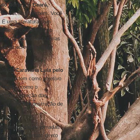
 do Norte
, no
Ceará,
a nas escolas também. Você
 É uma literatura com
tante. O cordel está no
trás das palavras faz elas
 E eu acredito que ele
pção da
Caravana Lula pelo
ravana
tem como objetivo
 região, como o
a interiorização das
, através da construção de
ude, uma série de jornadas
dita que o contato direto