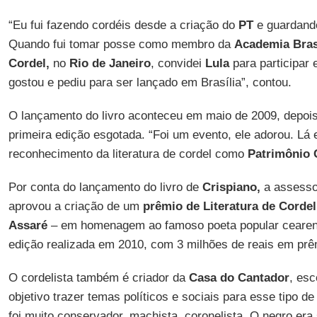
“Eu fui fazendo cordéis desde a criação do
PT
e guardando
Quando fui tomar posse como membro da
Academia Brasi
Cordel,
no
Rio de Janeiro
, convidei
Lula
para participar e
gostou e pediu para ser lançado em Brasília”, contou.
O lançamento do livro aconteceu em maio de 2009, depois 
primeira edição esgotada. “Foi um evento, ele adorou. Lá e
reconhecimento da literatura de cordel como
Patrimônio C
Por conta do lançamento do livro de
Crispiano,
a assesso
aprovou a criação de um
prêmio de
Literatura de Cordel
Assaré
– em homenagem ao famoso poeta popular cearens
edição realizada em 2010, com 3 milhões de reais em prê
O cordelista também é criador da
Casa do Cantador
, es
objetivo trazer temas políticos e sociais para esse tipo de
foi muito conservador, machista, coronelista. O negro er