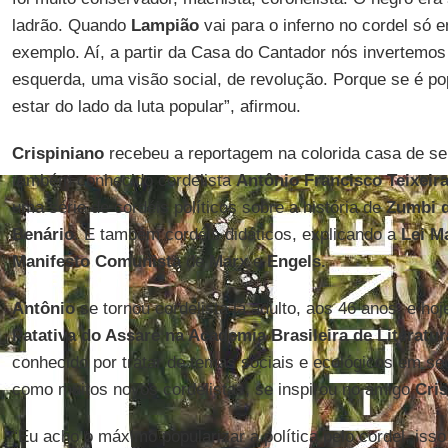
ladrão. Quando
Lampião
vai para o inferno no cordel só e
exemplo. Aí, a partir da Casa do Cantador nós invertemo
esquerda, uma visão social, de revolução. Porque se é p
estar do lado da luta popular”, afirmou.
Crispiniano
recebeu a reportagem na colorida casa de seu
também conhecido cordelista
Antônio Francisco Teixeir
uma série de cordéis políticos sobre a história de
Zumbi 
Benário
. E também cordéis didáticos, explicando a
Lei M
Manifesto Comunista
de
Marx
e
Engels.
Antônio
se tornou cordelista já adulto, aos 46 anos, e ho
Patativa do Assaré na Academia Brasileira de Literatur
conhecido por tratar de temas sociais e ecológicos em seu
como muitos novos cordelistas, se inspirou no amigo
Cri
“Eu acho o máximo popularizar a política pelo cordel, iss