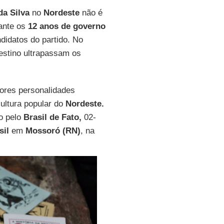
da Silva
no
Nordeste
não é
rante os
12 anos de governo
ndidatos do partido. No
estino ultrapassam os
ores personalidades
cultura popular do
Nordeste.
o pelo
Brasil de Fato,
02-
sil
em
Mossoró (RN)
, na