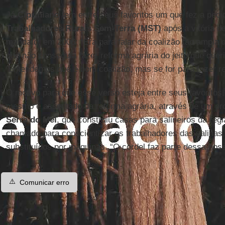
Já
Cipriniano
tem entre seus favoritos um que fez a ped
Trabalhadores Rurais Sem-Terra (MST)
após a vitória d
mandato, em 2006: “Era para falar da coalizão tão ampla
que não conseguia fazer reforma agrária do jeito que quer
‘Entendemos que é bom coalizão, mas se for para fazer ref
O motivo para que esse verso esteja entre seus favoritos,
mesmo é assentado da reforma agrária, através de um pr
Serra do Mel
, que construiu casas para salineiros da regi
chamado para conscientizar os trabalhadores das salinas
substituídos por máquinas. “O cordel faz parte dessa noss
⚠️
Comunicar erro