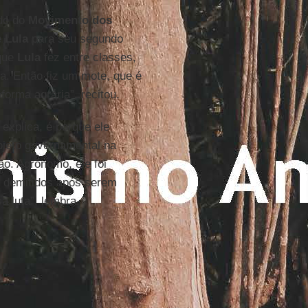
ido do
Movimento dos
e
Lula
para seu segundo
 que
Lula
fez entre classes,
ia. Então fiz um mote, que é
orma agrária”, recitou.
 explica, é porque ele
ojeto governamental na
ão. Agrônomo, ele foi
, demitidos após serem
a luta”, lembra.