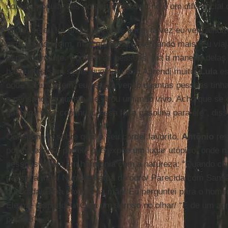
com as populações do sertão nordestino é um diferencial 
“Hoje, se eu for andar por onde andei talvez eu veja aind
está ficando ruim, mas eu estou enxergando mais. Eu viaj
espiritualmente. Conheci as pessoas, via a maneira dela
banquetes sem saber quem eu era. Aprendi muito.
Lula
es
onde saiu. Ontem, eu estava vendo quantas pessoas tinha 
e pensando o quanto ele virou um mito vivo. Acho que se 
gasolina para continuar, essa foi a gasolina para ele”, diss
Questionado sobre qual é seu cordel favorito,
Antônio
res
poema escrito por ele que expõe um lugar utópico, onde n
pessoas vivem em harmonia com a natureza: “Quando che
passei a mão/ Numa estátua de ouro/ Parecida com Sans
queixada/ Uma enxada na mão/ Eu perguntei para o home
Ele me respondeu/ Com um sorriso no olhar/ “É de um agri
popular”.