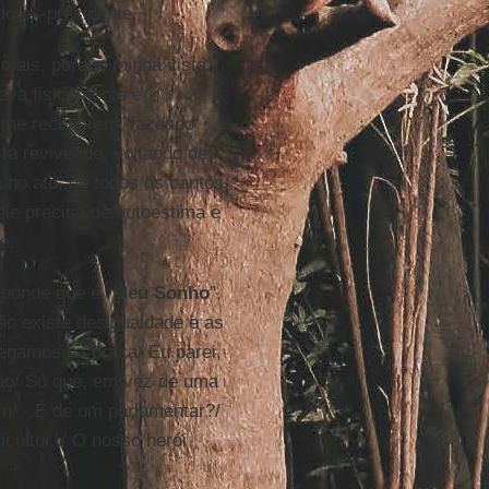
do ex-presidente.
a mais, porque minha vista
ava fisicamente e
s me receberem, fazendo
tá revivendo, voltando de
no ato, de todos os cantos,
ele precisa de autoestima e
e.
ponde que é “
Meu Sonho
”,
ão existe desigualdade e as
gamos na praça/ Eu parei,
ão/ Só que, em vez de uma
m/ - É de um parlamentar?/
cultor, / O nosso herói