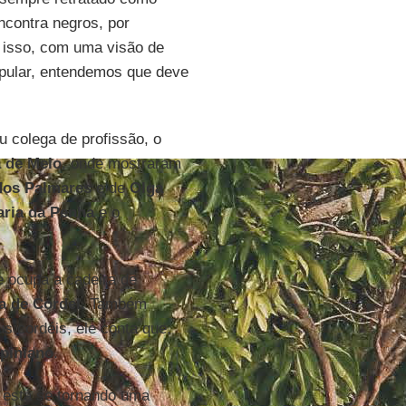
ncontra negros, por
s isso, com uma visão de
opular, entendemos que deve
 colega de profissão, o
a de Melo
, onde mostraram
dos Palmares
e de
Olga
aria da Penha
e o
je ocupa a cadeira de
a de Cordel.
Também
s cordéis, ele conta que,
spiniano
.
o está se tornando uma