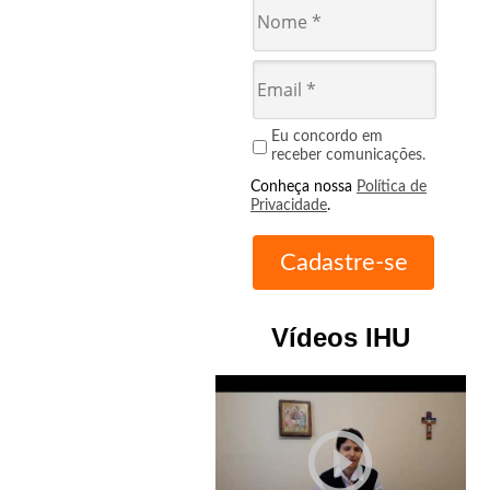
Eu concordo em
receber comunicações.
Conheça nossa
Política de
Privacidade
.
Vídeos IHU
play_circle_outline