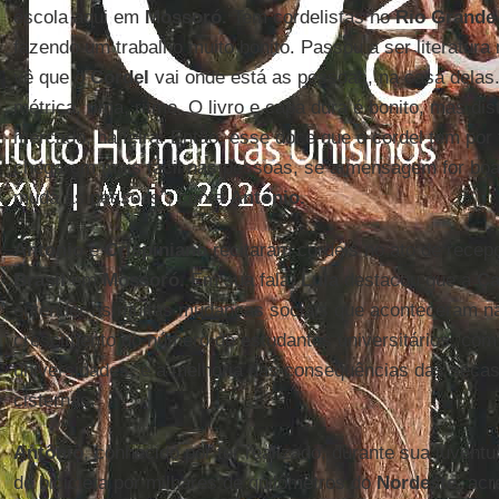
escola aqui em
Mossoró.
Tem cordelistas no
Rio Grande
fazendo um trabalho muito bonito. Passou a ser literatur
vê que o
Cordel
vai onde está as pessoas, na casa delas.
métrica, rima, ritmo. O livro e capa dura é bonito, mas dis
mercado, na feira. Então, esse doce que o cordel tem por 
chegarem mais fácil nas pessoas, se a mensagem for boa.
muda as pessoas”, conta
Antônio.
Antonio
e
Crispiniano
recitaram cordéis no ato de rece
Brasil
em
Mossoró.
Em sua fala,
Lula
destacou que a
Ca
entender as muitas mudanças sociais que aconteceram na
crescimento do número de estudantes universitários, com 
universidades, e a melhoria das consequências das secas
cisternas.
Antônio
, conhecido por ter realizado, durante sua juvent
de bicicleta por milhares de quilômetros do
Nordeste,
acre