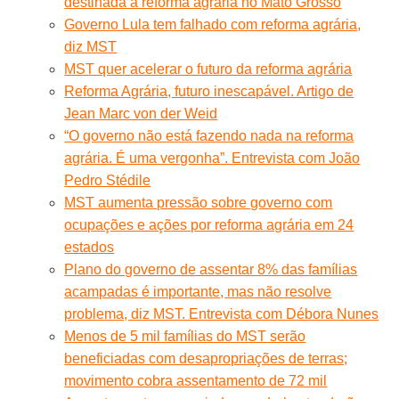
destinada à reforma agrária no Mato Grosso
Governo Lula tem falhado com reforma agrária,
diz MST
MST quer acelerar o futuro da reforma agrária
Reforma Agrária, futuro inescapável. Artigo de
Jean Marc von der Weid
“O governo não está fazendo nada na reforma
agrária. É uma vergonha”. Entrevista com João
Pedro Stédile
MST aumenta pressão sobre governo com
ocupações e ações por reforma agrária em 24
estados
Plano do governo de assentar 8% das famílias
acampadas é importante, mas não resolve
problema, diz MST. Entrevista com Débora Nunes
Menos de 5 mil famílias do MST serão
beneficiadas com desapropriações de terras;
movimento cobra assentamento de 72 mil