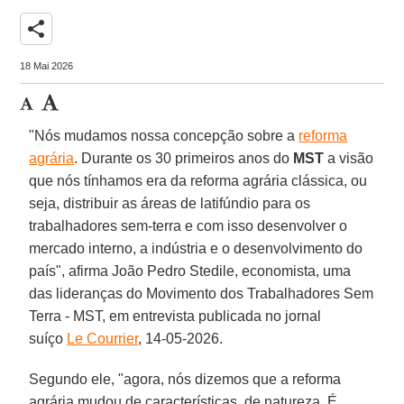
share
18 Mai 2026
"Nós mudamos nossa concepção sobre a
reforma
agrária
. Durante os 30 primeiros anos do
MST
a visão
que nós tínhamos era da reforma agrária clássica, ou
seja, distribuir as áreas de latifúndio para os
trabalhadores sem-terra e com isso desenvolver o
mercado interno, a indústria e o desenvolvimento do
país", afirma João Pedro Stedile, economista, uma
das lideranças do Movimento dos Trabalhadores Sem
Terra - MST, em entrevista publicada no jornal
suíço
Le Courrier
, 14-05-2026.
Segundo ele, "agora, nós dizemos que a reforma
agrária mudou de características, de natureza. É