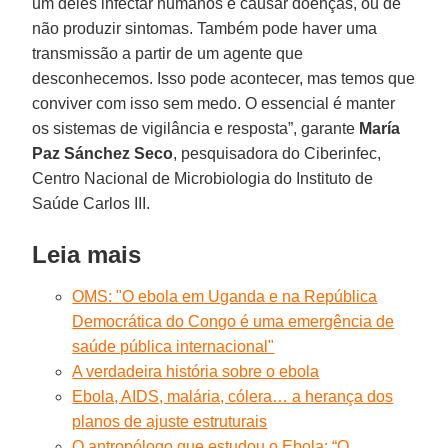
um deles infectar humanos e causar doenças, ou de
não produzir sintomas. Também pode haver uma
transmissão a partir de um agente que
desconhecemos. Isso pode acontecer, mas temos que
conviver com isso sem medo. O essencial é manter
os sistemas de vigilância e resposta”, garante
María
Paz Sánchez Seco
, pesquisadora do Ciberinfec,
Centro Nacional de Microbiologia do Instituto de
Saúde Carlos III.
Leia mais
OMS: "O ebola em Uganda e na República
Democrática do Congo é uma emergência de
saúde pública internacional"
A verdadeira história sobre o ebola
Ebola, AIDS, malária, cólera… a herança dos
planos de ajuste estruturais
O antropólogo que estudou o Ebola: “O