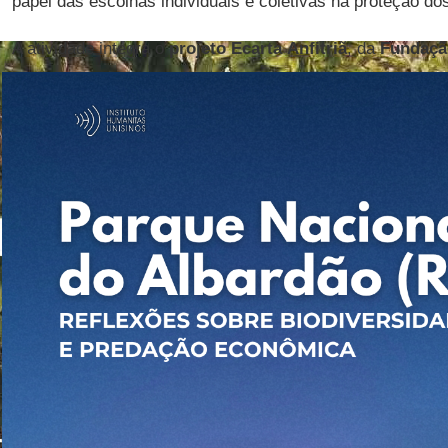
papel das escolhas individuais e coletivas na proteção d
A atividade integra o
projeto Ecarta
Anfitriã
, da
Fundaçã