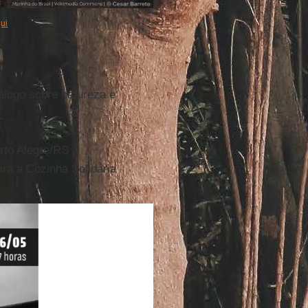
ui
.
iálogo sobre natureza e
rto Alegre/RS
ra a Cozinha Solidária