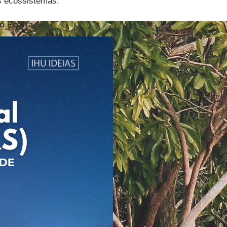
os ecossistemas.
o
Ecarta
.