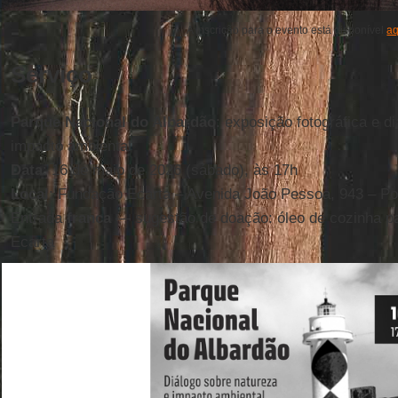
A inscrição para o evento está disponível
aq
Serviço
Parque Nacional do Albardão
: exposição fotográfica e d
impacto ambiental
Data
: 16 de maio de 2026 (sábado), às 17h
Local
: Fundação Ecarta – Avenida João Pessoa, 943 – Po
Entrada
franca
— sugestão de doação: óleo de cozinha pa
Ecarta