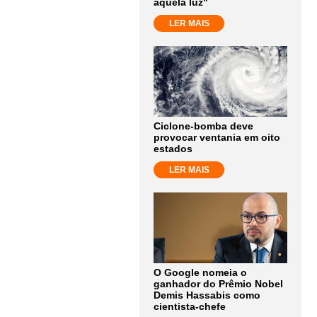
aquela luz"
LER MAIS
Ciclone-bomba deve
provocar ventania em oito
estados
LER MAIS
O Google nomeia o
ganhador do Prêmio Nobel
Demis Hassabis como
cientista-chefe