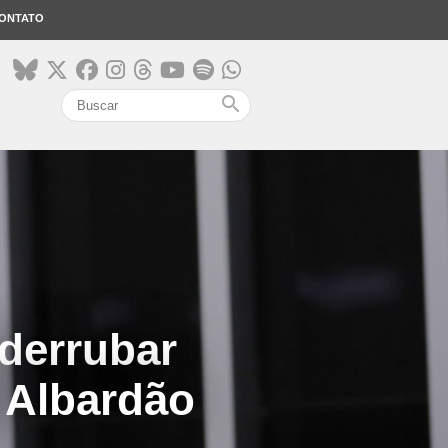
ONTATO
search
derrubar
 Albardão