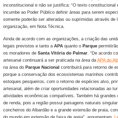
inconstitucional e não se justifica: “O texto constitucional
incumbe ao Poder Público definir áreas para serem espec
somente poderão ser alteradas ou suprimidas através de l
organização, em Nota Técnica.
Ainda de acordo com as organizações, a criação das unid
legais previstos e tanto a
APA
quanto o
Parque
permitirão
os moradores de
Santa Vitória do
Palmar
. “De acordo c
artesanal continuará a ser praticada na área da
APA do Al
na área do
Parque Nacional
contribuirá para retorno de e
porque a conservação dos ecossistemas marinhos contrib
estoques pesqueiros, com o retorno de espécies alvo, pr
artesanal, além de criar oportunidades relacionadas ao tu
atividades econômicas compatíveis. Também há grandes o
de renda, pois a região possui paisagens naturais singul
concheiros do Albardão e a grande extensão de praia, co
do mundo em extensão de faixa de areia”, argumentam,
L