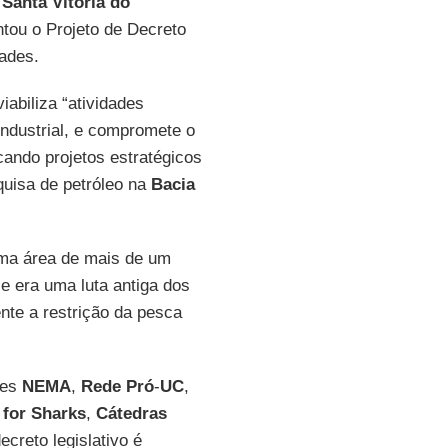
e
Santa Vitória do
ou o Projeto de Decreto
dades.
iabiliza “atividades
industrial, e compromete o
cando projetos estratégicos
quisa de petróleo na
Bacia
uma área de mais de um
e era uma luta antiga dos
nte a restrição da pesca
ões
NEMA
,
Rede
Pró
-
UC
,
 for Sharks
,
Cátedras
ecreto legislativo é