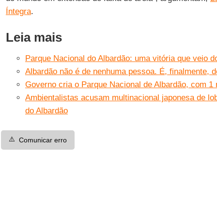
Íntegra
.
Leia mais
Parque Nacional do Albardão: uma vitória que veio d
Albardão não é de nenhuma pessoa. É, finalmente, del
Governo cria o Parque Nacional de Albardão, com 1 
Ambientalistas acusam multinacional japonesa de lo
do Albardão
⚠️
Comunicar erro