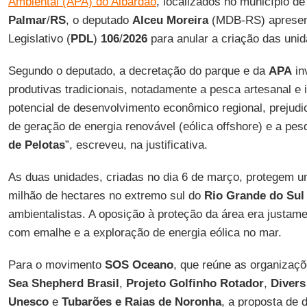
Ambiental (APA) do Albardão
, localizados no município d
Palmar
/
RS
, o deputado
Alceu Moreira
(MDB-RS) apresent
Legislativo (
PDL
)
106
/
2026
para anular a criação das uni
Segundo o deputado, a decretação do parque e da
APA
inv
produtivas tradicionais, notadamente a pesca artesanal e 
potencial de desenvolvimento econômico regional, prejudi
de geração de energia renovável (eólica offshore) e a pes
de Pelotas
”, escreveu, na justificativa.
As duas unidades, criadas no dia 6 de março, protegem 
milhão de hectares no extremo sul do
Rio Grande do Sul
ambientalistas. A oposição à proteção da área era justame
com emalhe e a exploração de energia eólica no mar.
Para o movimento
SOS
Oceano
, que reúne as organizaç
Sea Shepherd Brasil
,
Projeto Golfinho Rotador
,
Divers
Unesco
e
Tubarões e Raias de Noronha
, a proposta de d