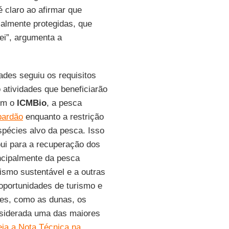
 é claro ao afirmar que
ialmente protegidas, que
ei”, argumenta a
ades seguiu os requisitos
 atividades que beneficiarão
om o
ICMBio
, a pesca
bardão
enquanto a restrição
spécies alvo da pesca. Isso
ui para a recuperação dos
incipalmente da pesca
rismo sustentável e a outras
portunidades de turismo e
ares, como as dunas, os
nsiderada uma das maiores
eia a Nota Técnica na