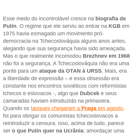
Esse medo do incontrolável cresce na
biografia de
Putin
. O regime que ele serviu ao entrar na
KGB
em
1975 havia esmagado um movimento pró-
democracia na Tchecoslováquia alguns anos antes,
alegando que sua segurança havia sido ameaçada.
Mas o que realmente incomodou
Brezhnev em 1968
não foi a segurança. A Tchecoslováquia não era uma
ponte para um
ataque da OTAN à URSS
. Mais, era
a liberdade de expressão – e essa obsessão era
constante nos encontros soviéticos com reformistas
tchecos e eslovacos -, algo que
Dubcek
e seus
camaradas haviam introduzido na primavera.
Quando os
tanques chegaram a
Praga
em agosto
,
foi para obrigar os comunistas tchecoslovacos a
reintroduzir a censura. Isso, acima de tudo, parece
ser
o que Putin quer na Ucrânia
: amordaçar uma