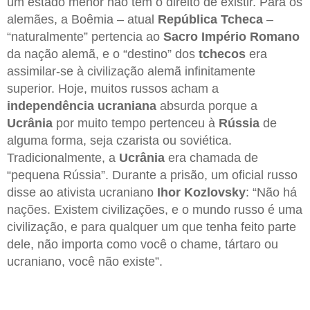
um estado menor não tem o direito de existir. Para os
alemães, a Boêmia – atual
República Tcheca
–
“naturalmente” pertencia ao
Sacro Império Romano
da nação alemã, e o “destino” dos
tchecos
era
assimilar-se à civilização alemã infinitamente
superior. Hoje, muitos russos acham a
independência ucraniana
absurda porque a
Ucrânia
por muito tempo pertenceu à
Rússia
de
alguma forma, seja czarista ou soviética.
Tradicionalmente, a
Ucrânia
era chamada de
“pequena Rússia”. Durante a prisão, um oficial russo
disse ao ativista ucraniano
Ihor Kozlovsky
: “Não há
nações. Existem civilizações, e o mundo russo é uma
civilização, e para qualquer um que tenha feito parte
dele, não importa como você o chame, tártaro ou
ucraniano, você não existe”.