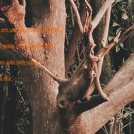
 em um recurso é possível’:
 gesto de solidariedade”.
er, não tem outra”
e era”