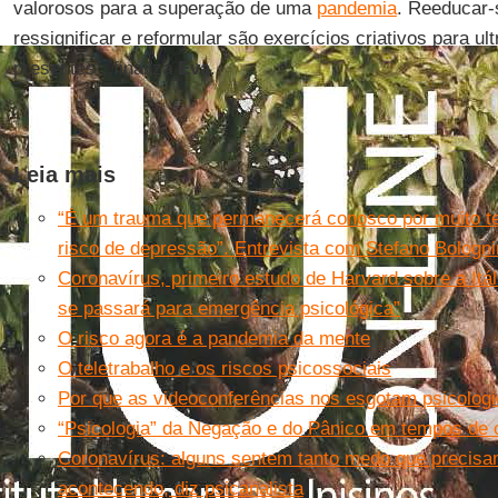
valorosos para a superação de uma
pandemia
. Reeducar-
ressignificar e reformular são exercícios criativos para ul
presentes”, finaliza
Eva
.
Leia mais
“É um trauma que permanecerá conosco por muito t
risco de depressão”. Entrevista com Stefano Bolognin
Coronavírus, primeiro estudo de Harvard sobre a Itál
se passará para emergência psicológica”
O risco agora é a pandemia da mente
O teletrabalho e os riscos psicossociais
Por que as videoconferências nos esgotam psicolog
“Psicologia” da Negação e do Pânico em tempos de 
Coronavírus: alguns sentem tanto medo que precisa
acontecendo, diz psicanalista