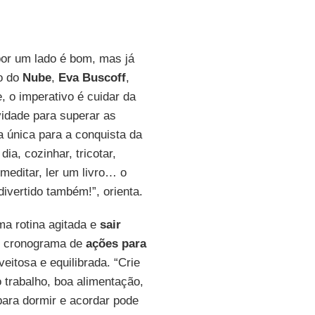
por um lado é bom, mas já
to do
Nube
,
Eva Buscoff
,
 o imperativo é cuidar da
ividade para superar as
a única para a conquista da
ia, cozinhar, tricotar,
meditar, ler um livro… o
divertido também!”, orienta.
ma rotina agitada e
sair
um cronograma de
ações para
itosa e equilibrada. “Crie
 trabalho, boa alimentação,
 para dormir e acordar pode