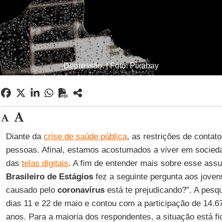
Depressão. | Foto: Pixabay
Diante da
crise de saúde pública
, as restrições de contat
pessoas. Afinal, estamos acostumados a viver em socieda
das
telas digitais
. A fim de entender mais sobre esse ass
Brasileiro de Estágios
fez a seguinte pergunta aos jove
causado pelo
coronavírus
está te prejudicando?”. A pesqu
dias 11 e 22 de maio e contou com a participação de 14.6
anos. Para a maioria dos respondentes, a situação está fi