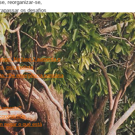
se, reorganizar-se,
trapassar os desafios
empo. Na fase 2 aumenta o
i, psicanalista
ia: “De emergência sanitária
icamente?
coronavírus
m negar o que está