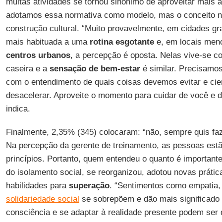
muitas atividades se tornou sinônimo de aproveitar mais a
adotamos essa normativa como modelo, mas o conceito 
construção cultural. “Muito provavelmente, em cidades gr
mais habituada a uma
rotina
esgotante
e, em locais meno
centros
urbanos
, a percepção é oposta. Nelas vive-se c
caseira e a
sensação de bem-estar
é similar. Precisamo
com o entendimento de quais coisas devemos evitar e ci
desacelerar. Aproveite o momento para cuidar de você e d
indica.
Finalmente, 2,35% (345) colocaram: “não, sempre quis fa
Na percepção da gerente de treinamento, as pessoas estã
princípios. Portanto, quem entendeu o quanto é importante
do isolamento social, se reorganizou, adotou novas práti
habilidades para
superação
. “Sentimentos como empatia,
solidariedade social
se sobrepõem e dão mais significado 
consciência e se adaptar à realidade presente podem ser 