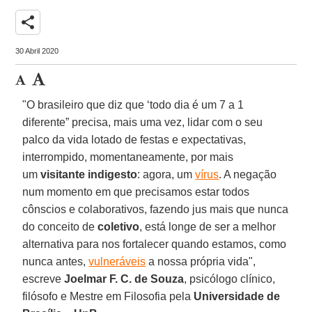
share
30 Abril 2020
"O brasileiro que diz que ‘todo dia é um 7 a 1
diferente” precisa, mais uma vez, lidar com o seu
palco da vida lotado de festas e expectativas,
interrompido, momentaneamente, por mais
um
visitante indigesto
: agora, um
vírus
. A negação
num momento em que precisamos estar todos
cônscios e colaborativos, fazendo jus mais que nunca
do conceito de
coletivo
, está longe de ser a melhor
alternativa para nos fortalecer quando estamos, como
nunca antes,
vulneráveis
a nossa própria vida",
escreve
Joelmar F. C. de Souza
, psicólogo clínico,
filósofo e Mestre em Filosofia pela
Universidade de