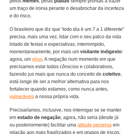
pelos
memes
, pelas
piadas
sempre prontas a trazer
um traço de ironia perante o desabrochar da incerteza
e do risco.
O brasileiro que diz que ‘todo dia é um 7 a 1 diferente”
precisa, mais uma vez, lidar com o seu palco da vida
lotado de festas e expectativas, interrompido,
momentaneamente, por mais um
visitante indigesto
:
agora, um
vírus
. A negação num momento em que
precisamos estar todos cônscios e colaborativos,
fazendo jus mais que nunca do conceito de
coletivo
,
está longe de ser a melhor alternativa para nos
fortalecer quando estamos, como nunca antes,
vulneráveis
a nossa própria vida.
Precisaríamos, inclusive, nos interrogar se se manter
em
estado de negação
, agora, não seria (desde já
ou posteriormente) facilitar uma
atitude perversa
em
relação aos mais fragilizados e em grupos de riscos.