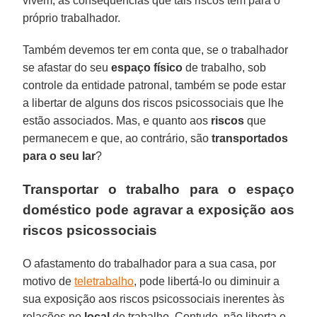
vivem, às consequências que tais riscos têm para o
próprio trabalhador.
Também devemos ter em conta que, se o trabalhador
se afastar do seu
espaço físico
de trabalho, sob
controle da entidade patronal, também se pode estar
a libertar de alguns dos riscos psicossociais que lhe
estão associados. Mas, e quanto aos
riscos
que
permanecem e que, ao contrário, são
transportados
para o seu lar
?
Transportar o trabalho para o espaço
doméstico pode agravar a exposição aos
riscos psicossociais
O afastamento do trabalhador para a sua casa, por
motivo de
teletrabalho
, pode libertá-lo ou diminuir a
sua exposição aos riscos psicossociais inerentes às
relações no
local
de trabalho. Contudo, não liberta o