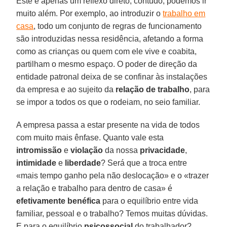
Este é apenas um reflexo direto, contudo, podemos ir
muito além. Por exemplo, ao introduzir o
trabalho em
casa
, todo um conjunto de regras de funcionamento
são introduzidas nessa residência, afetando a forma
como as crianças ou quem com ele vive e coabita,
partilham o mesmo espaço. O poder de direção da
entidade patronal deixa de se confinar às instalações
da empresa e ao sujeito da
relação de trabalho
, para
se impor a todos os que o rodeiam, no seio familiar.
A empresa passa a estar presente na vida de todos
com muito mais ênfase. Quanto vale esta
intromissão
e
violação
da nossa
privacidade
,
intimidade
e
liberdade
? Será que a troca entre
«mais tempo ganho pela não deslocação» e o «trazer
a relação e trabalho para dentro de casa» é
efetivamente benéfica
para o equilíbrio entre vida
familiar, pessoal e o trabalho? Temos muitas dúvidas.
E para o equilíbrio
psicossocial
do trabalhador?