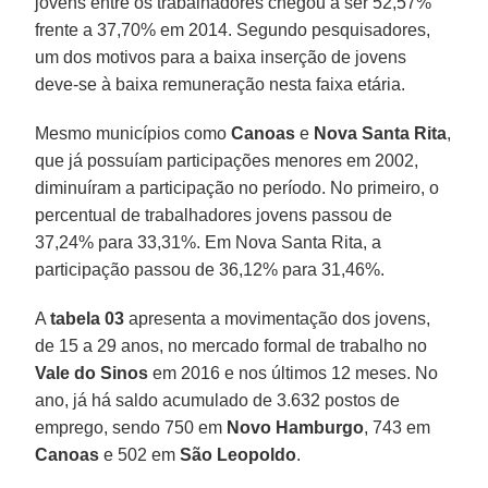
jovens entre os trabalhadores chegou a ser 52,57%
frente a 37,70% em 2014. Segundo pesquisadores,
um dos motivos para a baixa inserção de jovens
deve-se à baixa remuneração nesta faixa etária.
Mesmo municípios como
Canoas
e
Nova Santa Rita
,
que já possuíam participações menores em 2002,
diminuíram a participação no período. No primeiro, o
percentual de trabalhadores jovens passou de
37,24% para 33,31%. Em Nova Santa Rita, a
participação passou de 36,12% para 31,46%.
A
tabela 03
apresenta a movimentação dos jovens,
de 15 a 29 anos, no mercado formal de trabalho no
Vale do Sinos
em 2016 e nos últimos 12 meses. No
ano, já há saldo acumulado de 3.632 postos de
emprego, sendo 750 em
Novo Hamburgo
, 743 em
Canoas
e 502 em
São Leopoldo
.