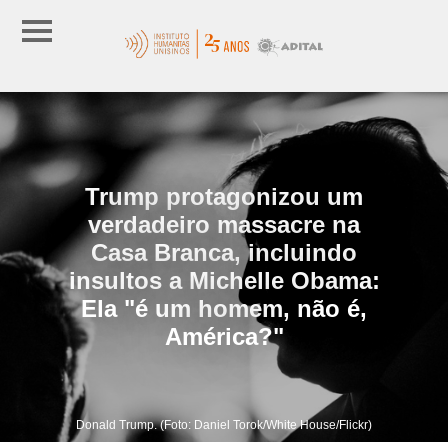
Trump protagonizou um
verdadeiro massacre na
Casa Branca, incluindo
insultos a Michelle Obama:
Ela "é um homem, não é,
América?"
Donald Trump. (Foto: Daniel Torok/White House/Flickr)