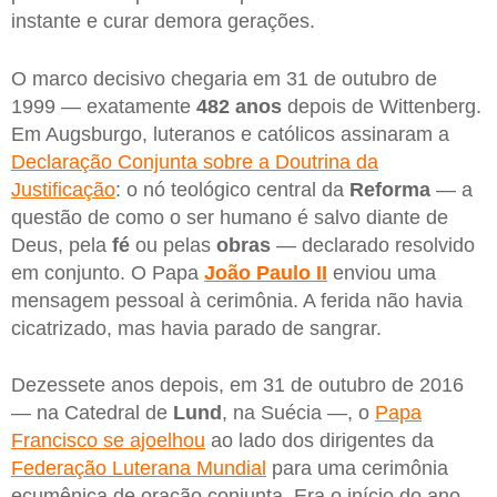
instante e curar demora gerações.
O marco decisivo chegaria em 31 de outubro de
1999 — exatamente
482 anos
depois de Wittenberg.
Em Augsburgo, luteranos e católicos assinaram a
Declaração Conjunta sobre a Doutrina da
Justificação
: o nó teológico central da
Reforma
— a
questão de como o ser humano é salvo diante de
Deus, pela
fé
ou pelas
obras
— declarado resolvido
em conjunto. O Papa
João Paulo II
enviou uma
mensagem pessoal à cerimônia. A ferida não havia
cicatrizado, mas havia parado de sangrar.
Dezessete anos depois, em 31 de outubro de 2016
— na Catedral de
Lund
, na Suécia —, o
Papa
Francisco se ajoelhou
ao lado dos dirigentes da
Federação Luterana Mundial
para uma cerimônia
ecumênica de oração conjunta. Era o início do ano