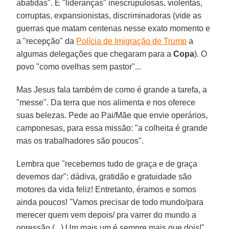
abatidas". E "lideranças" inescrupulosas, violentas,
corruptas, expansionistas, discriminadoras (vide as
guerras que matam centenas nesse exato momento e
a "recepção" da
Polícia de Imigração de Trump
a
algumas delegações que chegaram para a
Copa
). O
povo "como ovelhas sem pastor"...
Mas Jesus fala também de como é grande a tarefa, a
"messe". Da terra que nos alimenta e nos oferece
suas belezas. Pede ao Pai/Mãe que envie operários,
camponesas, para essa missão: "a colheita é grande
mas os trabalhadores são poucos".
Lembra que "recebemos tudo de graça e de graça
devemos dar": dádiva, gratidão e gratuidade são
motores da vida feliz! Entretanto, éramos e somos
ainda poucos! "Vamos precisar de todo mundo/para
merecer quem vem depois/ pra varrer do mundo a
opressão (...) Um mais um é sempre mais que dois!"