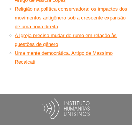
Artigo de Márcia Lopes
Religião na política conservadora: os impactos dos
movimentos antigênero sob a crescente expansão
de uma nova direita
A Igreja precisa mudar de rumo em relação às
questões de gênero
Uma mente democrática. Artigo de Massimo
Recalcati