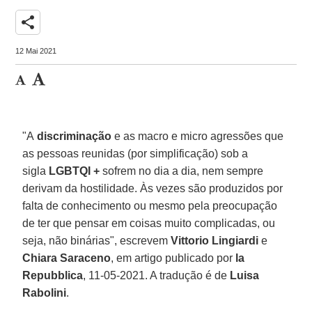
share
12 Mai 2021
"A
discriminação
e as macro e micro agressões que
as pessoas reunidas (por simplificação) sob a
sigla
LGBTQI +
sofrem no dia a dia, nem sempre
derivam da hostilidade. Às vezes são produzidos por
falta de conhecimento ou mesmo pela preocupação
de ter que pensar em coisas muito complicadas, ou
seja, não binárias", escrevem
Vittorio Lingiardi
e
Chiara Saraceno
, em artigo publicado por
la
Repubblica
, 11-05-2021. A tradução é de
Luisa
Rabolini
.