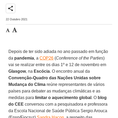
share
22 Outubro 2021
Depois de ter sido adiada no ano passado em função
da
pandemia
, a
COP26
(
Conference of the Parties
)
vai se realizar entre os dias 1º e 12 de novembro em
Glasgow
, na
Escócia
. O encontro anual da
Convenção-Quadro das Nações Unidas sobre
Mudança do Clima
reúne representantes de vários
países para debater as mudanças climáticas e as
medidas para
limitar o aquecimento global
. O
blog
do CEE
conversou com a pesquisadora e professora
da Escola Nacional de Saúde Pública Sergio Arouca
(Ensp/Fiocruz)
Sandra Hacon
, a respeito das