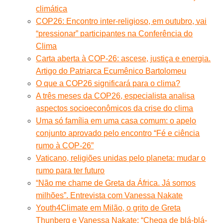
climática
COP26: Encontro inter-religioso, em outubro, vai
“pressionar” participantes na Conferência do
Clima
Carta aberta à COP-26: ascese, justiça e energia.
Artigo do Patriarca Ecumênico Bartolomeu
O que a COP26 significará para o clima?
A três meses da COP26, especialista analisa
aspectos socioeconômicos da crise do clima
Uma só família em uma casa comum: o apelo
conjunto aprovado pelo encontro “Fé e ciência
rumo à COP-26”
Vaticano, religiões unidas pelo planeta: mudar o
rumo para ter futuro
“Não me chame de Greta da África. Já somos
milhões”. Entrevista com Vanessa Nakate
Youth4Climate em Milão, o grito de Greta
Thunberg e Vanessa Nakate: “Chega de blá-blá-