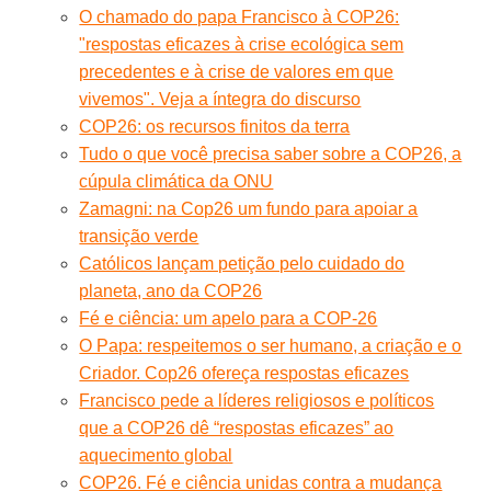
O chamado do papa Francisco à COP26:
"respostas eficazes à crise ecológica sem
precedentes e à crise de valores em que
vivemos". Veja a íntegra do discurso
COP26: os recursos finitos da terra
Tudo o que você precisa saber sobre a COP26, a
cúpula climática da ONU
Zamagni: na Cop26 um fundo para apoiar a
transição verde
Católicos lançam petição pelo cuidado do
planeta, ano da COP26
Fé e ciência: um apelo para a COP-26
O Papa: respeitemos o ser humano, a criação e o
Criador. Cop26 ofereça respostas eficazes
Francisco pede a líderes religiosos e políticos
que a COP26 dê “respostas eficazes” ao
aquecimento global
COP26. Fé e ciência unidas contra a mudança