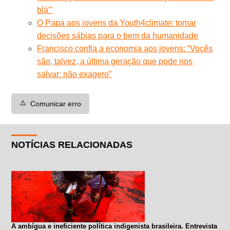
blá'”
O Papa aos jovens da Youth4climate: tomar
decisões sábias para o bem da humanidade
Francisco confia a economia aos jovens: “Vocês
são, talvez, a última geração que pode nos
salvar: não exagero”
⚠️
Comunicar erro
NOTÍCIAS RELACIONADAS
A ambígua e ineficiente política indigenista brasileira. Entrevista