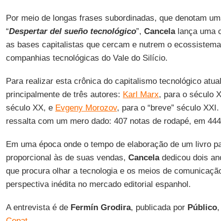
Por meio de longas frases subordinadas, que denotam uma
“
Despertar del sueño tecnológico
”,
Cancela
lança uma c
as bases capitalistas que cercam e nutrem o ecossistema 
companhias tecnológicas do Vale do Silício.
Para realizar esta crônica do capitalismo tecnológico atua
principalmente de três autores:
Karl Marx
, para o século 
século XX, e
Evgeny Morozov
, para o “breve” século XXI.
ressalta com um mero dado: 407 notas de rodapé, em 444
Em uma época onde o tempo de elaboração de um livro p
proporcional às de suas vendas,
Cancela
dedicou dois an
que procura olhar a tecnologia e os meios de comunicação
perspectiva inédita no mercado editorial espanhol.
A entrevista é de
Fermín
Grodira
, publicada por
Público
,
Cepat
.