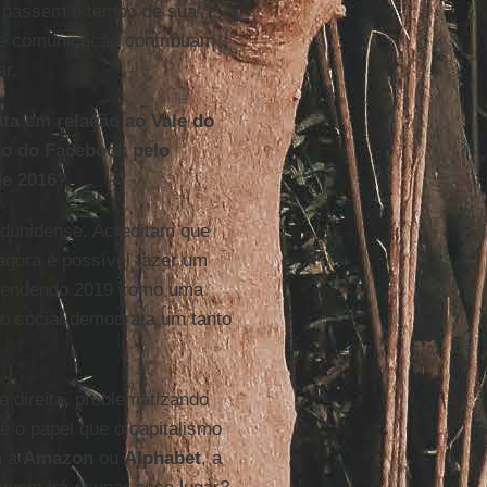
e passem o tempo de sua
de comunicação contribuam
ar.
ta em relação ao Vale do
uso do Facebook pelo
de 2016?
adunidense. Acreditam que
 agora é possível fazer um
ntendendo 2019 como uma
o social-democrata um tanto
e direita, problematizando
é o papel que o capitalismo
a a
Amazon
ou
Alphabet
, a