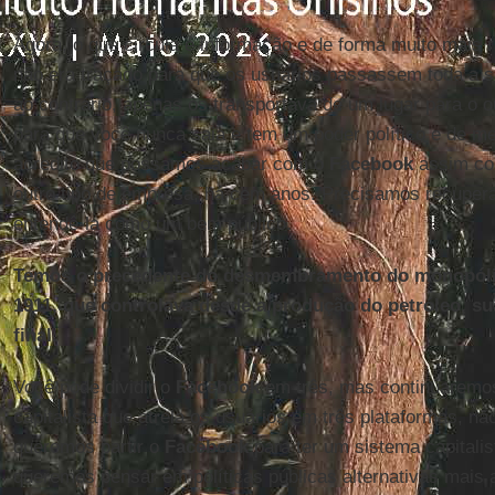
Agora, o que circula é informação e de forma muito mais r
não era traçado para que os usuários passassem toda a 
ao contrário, apenas os transportava de um lugar para o 
para que você nunca saia e tem um poder político e de me
acredito que possamos acabar com o
Facebook
assim co
outro tipo de empresa, há cem anos. Precisamos recuperar
entendê-la como um bem público.
Temos o precedente do desmembramento do monopólio
1911, que controlava desde a produção do petróleo, su
final.
Você pode dividir o
Facebook
em três, mas continuaremo
capitalista que atrela os usuários em três plataformas, 
queremos partir o
Facebook
para ter um sistema capitali
queremos pensar em políticas públicas alternativas mais