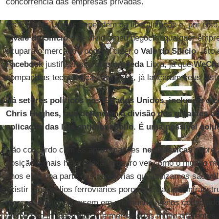
concorrência das empresas privadas.
Os Estados Unidos dependem da liberalização e, por isso
o
Vale do Silício
. “Se dividir meu negócio, qualquer empre
ocupará o mercado”, poderia dizer o
Vale do Silício
. Isto
Facebook
justificar sua
criptomoeda
Libra, já que
WeCha
companhias tecnológicas chinesas, já lançaram seus sist
Há setores políticos nos Estados Unidos, inclusive o 
Chris Hughes, que defendem a divisão dos gigantes do 
aplicação das leis antimonopólio. É uma possível sol
Não concordo com as aproximações
neoclássicas
sobre 
posição é mais heterodoxa: procuro ver como o mundo mu
anos e se boa parte das categorias que utilizamos são vál
existir monopólios ferroviários porque havia uma infraestr
mercadorias circulassem em um mundo menos conectado. 
temos são infraestruturas e mercadorias muito diferentes.