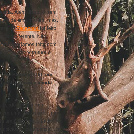
ápida. Além disso, o trem
sua vida em um trem, mas,
outro. O
Facebook
foi feito
rcado diferente. Não
mo haveríamos feito com
 essa infraestrutura e
 da Standard Oil, em
a distribuição e venda
s tendo um sistema
não em uma. De acordo, mas
sta um pouco mais sadio ou
 ambiciosas para pensar um