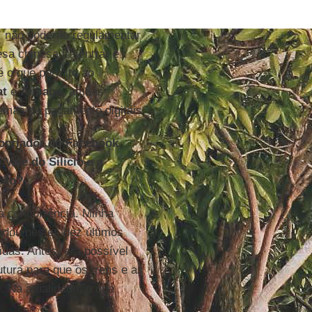
, não poderão regulamentar
sa chinesa irá entrar e
 é o que permite ao
t
e
Alibaba
, ambas
emas de pagamento digitais.
cocriador do Facebook,
Vale do Silício e a
ução?
a concorrência. Minha
dou nestes dez últimos
idas. Antes, era possível
utura para que os trens e as
Na atualidade, o que