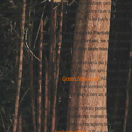
modelo diferente? Eu não quero que existam pessoas qu
vida consumindo lixo no
Facebook
. Quero que as redes 
para criar um conhecimento diferente, não para desinform
Acredita que a guinada à esquerda do Partido Democra
Silício, após a derrota de Hillary Clinton, se deve ao 
Partido Republicano e ao papel que teve nas eleições 
Vem um pouco pela tradição rooseveltiana da política est
porque em um momento da história se fez um
New
Deal
,
New
Deal
On
Data
ou um
Green New Deal
. Não estão e
época diferente de 1930. Agora, o que vemos é uma versã
oportunista porque dá votos se meter com as
big
tech
.
Esse debate público lixo deu lugar a dois polos, esquerda 
as
big tech
, mas nenhuma dizendo de maneira clara qual 
estadunidense possui. Quem terá a coragem de dizer par