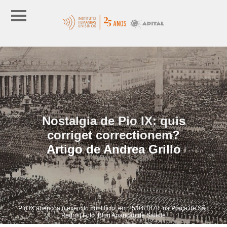
Nostalgia de Pio IX: quis
corriget correctionem?
Artigo de Andrea Grillo
Pio IX abençoa o exército pontifício, em 25/04/1870, na Praça de São
Pedro | Foto: Blog Aparição de Salette