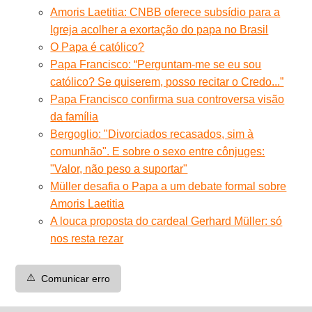
Amoris Laetitia: CNBB oferece subsídio para a
Igreja acolher a exortação do papa no Brasil
O Papa é católico?
Papa Francisco: “Perguntam-me se eu sou
católico? Se quiserem, posso recitar o Credo...”
Papa Francisco confirma sua controversa visão
da família
Bergoglio: "Divorciados recasados, sim à
comunhão". E sobre o sexo entre cônjuges:
"Valor, não peso a suportar"
Müller desafia o Papa a um debate formal sobre
Amoris Laetitia
A louca proposta do cardeal Gerhard Müller: só
nos resta rezar
⚠️
Comunicar erro