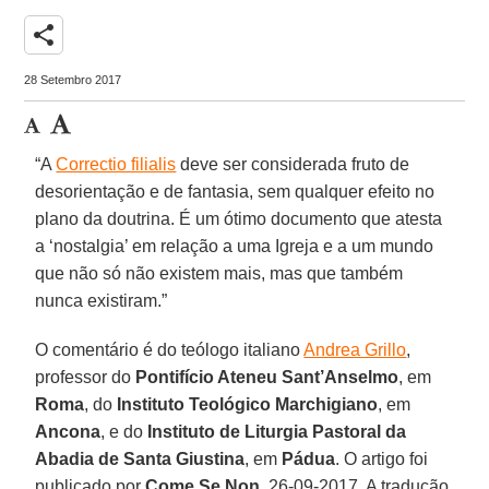
share
28 Setembro 2017
“A
Correctio filialis
deve ser considerada fruto de
desorientação e de fantasia, sem qualquer efeito no
plano da doutrina. É um ótimo documento que atesta
a ‘nostalgia’ em relação a uma Igreja e a um mundo
que não só não existem mais, mas que também
nunca existiram.”
O comentário é do teólogo italiano
Andrea Grillo
,
professor do
Pontifício Ateneu Sant’Anselmo
, em
Roma
, do
Instituto Teológico Marchigiano
, em
Ancona
, e do
Instituto de Liturgia Pastoral da
Abadia de Santa Giustina
, em
Pádua
. O artigo foi
publicado por
Come Se Non
, 26-09-2017. A tradução