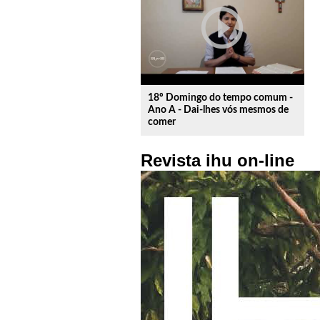
play_circle_outline
18º Domingo do tempo comum -
Ano A - Dai-lhes vós mesmos de
comer
Revista ihu on-line