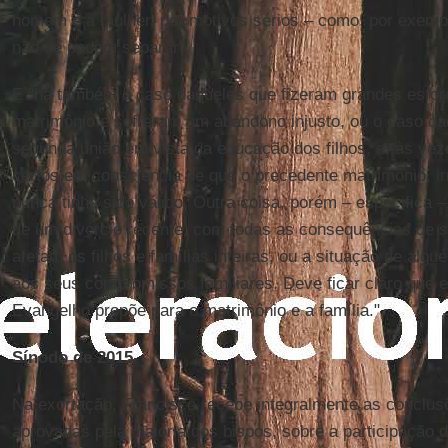
homem e a mulher, por motivos sérios – como, por exempl
não se podem separar".
E "há também o caso daqueles que fizeram grandes esforç
matrimônio e sofreram um abandono injusto, ou o caso d
segunda união em vista da educação dos filhos, e, às vez
certos em consciência de que o precedente matrimônio, i
nunca tinha sido válido. Outra coisa, porém – especifica
de um divórcio recente, com todas as consequências de s
afetam os filhos e famílias inteiras, ou a situação de alg
aos seus compromissos familiares. Deve ficar claro que e
Evangelho propõe para o matrimônio e a família."
Sínodo de 2015
Na exortação, Francisco recebe integralmente as conclu
aprovadas pela maioria dos bispos, sobre a participação 