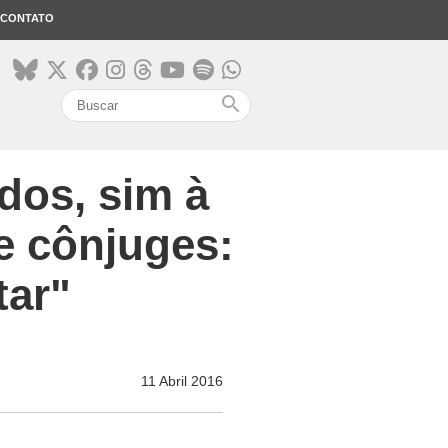
CONTATO
search
dos, sim à
e cônjuges:
tar"
11 Abril 2016