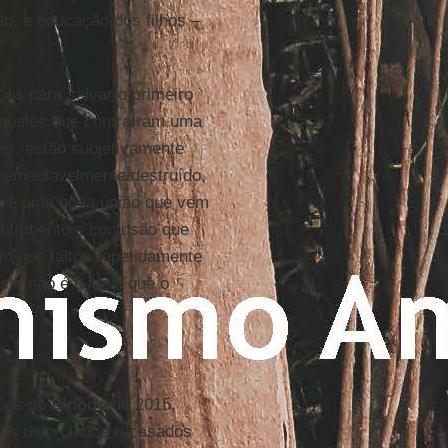
o, a educação dos filhos –
os para salvar o primeiro
aqueles que contraíram uma
es, estão subjetivamente
rremediavelmente destruído,
 –, é uma nova união que vem
ofrimento e confusão que
uém que faltou repetidamente
ste não é o ideal que o
sões do
Sínodo
de 2015,
dos divorciados recasados