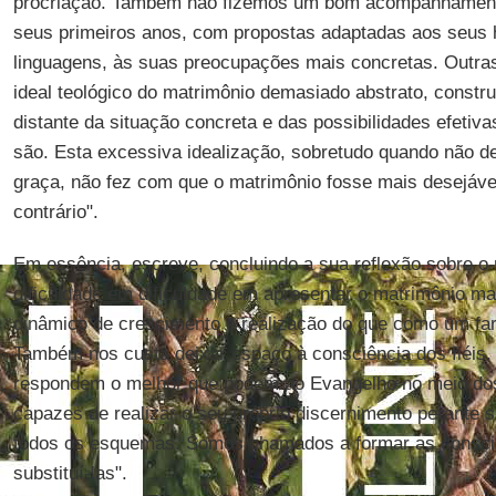
procriação. Também não fizemos um bom acompanhament
seus primeiros anos, com propostas adaptadas aos seus 
linguagens, às suas preocupações mais concretas. Outr
ideal teológico do matrimônio demasiado abstrato, construí
distante da situação concreta e das possibilidades efetiva
são. Esta excessiva idealização, sobretudo quando não d
graça, não fez com que o matrimônio fosse mais desejável
contrário".
Em essência, escreve, concluindo a sua reflexão sobre o
dificuldade em dificuldade em apresentar o matrimônio 
dinâmico de crescimento e realização do que como um fard
Também nos custa deixar espaço à consciência dos fiéis,
respondem o melhor que podem ao Evangelho no meio dos
capazes de realizar o seu próprio discernimento perante
todos os esquemas. Somos chamados a formar as consciê
substituí-las".