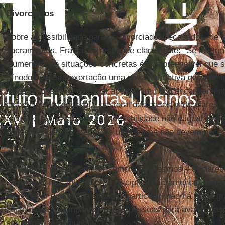
Divorciados
Sobre a possibilidade para os divorciados recasados de
sacramentos, Francisco responde claramente: "Se levarm
inumerável de situações concretas é compreensível que s
Sínodo ou desta exortação uma nova normativa geral de ti
todos os casos. É possível apenas um novo encorajamen
discernimento pessoal e pastoral dos casos particulares,
uma vez que 'o grau de responsabilidade não é igual em t
consequências ou efeitos de uma norma não devem nece
mesmos".
"E também não devem ser sempre os mesmos – esclare
de rodapé – na aplicação da disciplina sacramental, dado
reconhecer que, numa situação particular, não há culpa gr
confessores acompanhar essas pessoas para avaliar cas
aproximar da comunhão.