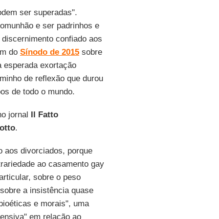
odem ser superadas".
 comunhão e ser padrinhos e
 discernimento confiado aos
ram do
Sínodo de 2015
sobre
 esperada exortação
aminho de reflexão que durou
pos de todo o mundo.
no jornal
Il Fatto
otto
.
o aos divorciados, porque
ntrariedade ao casamento gay
rticular, sobre o peso
sobre a insistência quase
 bioéticas e morais", uma
fensiva" em relação ao