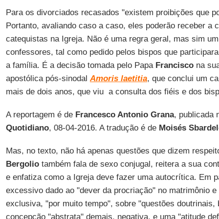
Para os divorciados recasados "existem proibições que p
Portanto, avaliando caso a caso, eles poderão receber a
catequistas na Igreja. Não é uma regra geral, mas sim um
confessores, tal como pedido pelos bispos que participa
a família. É a decisão tomada pelo Papa
Francisco
na sua
apostólica pós-sinodal
Amoris laetitia
, que conclui um c
mais de dois anos, que viu a consulta dos fiéis e dos bis
A reportagem é de
Francesco Antonio Grana
, publicada 
Quotidiano
, 08-04-2016. A tradução é de
Moisés Sbardel
Mas, no texto, não há apenas questões que dizem respeit
Bergolio
também fala de sexo conjugal, reitera a sua co
e enfatiza como a Igreja deve fazer uma autocrítica. Em pa
excessivo dado ao "dever da procriação" no matrimônio e 
exclusiva, "por muito tempo", sobre "questões doutrinais,
concepção "abstrata" demais, negativa, e uma "atitude de