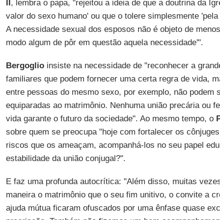
II
, lembra o papa, "rejeitou a ideia de que a doutrina da I
valor do sexo humano' ou que o tolere simplesmente 'pela
A necessidade sexual dos esposos não é objeto de menosp
modo algum de pôr em questão aquela necessidade'".
Bergoglio
insiste na necessidade de "reconhecer a grand
familiares que podem fornecer uma certa regra de vida, m
entre pessoas do mesmo sexo, por exemplo, não podem s
equiparadas ao matrimônio. Nenhuma união precária ou f
vida garante o futuro da sociedade". Ao mesmo tempo, o
sobre quem se preocupa "hoje com fortalecer os cônjuges,
riscos que os ameaçam, acompanhá-los no seu papel educa
estabilidade da união conjugal?".
E faz uma profunda autocrítica: "Além disso, muitas veze
maneira o matrimônio que o seu fim unitivo, o convite a c
ajuda mútua ficaram ofuscados por uma ênfase quase exc