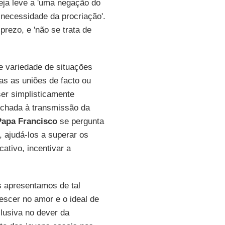
greja leve a 'uma negação do
 necessidade da procriação'.
rezo, e 'não se trata de
e variedade de situações
as as uniões de facto ou
er simplisticamente
echada à transmissão da
Papa Francisco
se pergunta
 ajudá-los a superar os
tivo, incentivar a
s apresentamos de tal
rescer no amor e o ideal de
lusiva no dever da