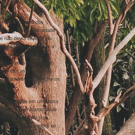
 se aproximarem dos
os em conta a variedade
e não devia esperar do
po canônico, aplicável a
to a um responsável
 que deveria reconhecer:
odos os casos', as
ssariamente ser sempre os
ce
Bergoglio
em uma nota
 que o discernimento pode
ave." Será tarefa dos
o a caso quem poderá se