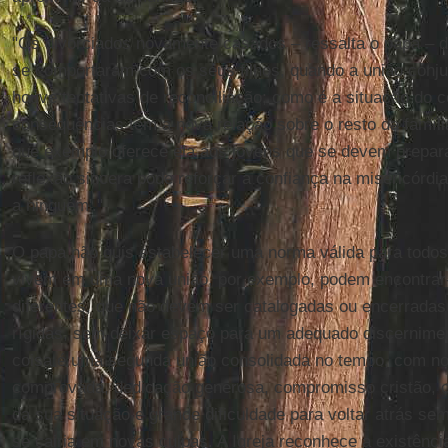
"Os divorciados novamente casados – ressalta o papa – 
se comportaram com os seus filhos, quando a união conju
houve tentativas de reconciliação; como é a situação do 
consequências têm a nova relação sobre o resto da famíli
que exemplo oferece ela aos jovens que se devem prepar
reflexão sincera pode reforçar a confiança na misericórd
a ninguém'."
O papa não quis estabelecer uma norma válida para todos
vivem em uma nova união, por exemplo, podem encontrar
diferentes, que não devem ser catalogadas ou encerrada
rígidas, sem deixar espaço para um adequado discernime
coisa é uma segunda união consolidada no tempo, com nov
comprovada, dedicação generosa, compromisso cristão, co
da sua situação e grande dificuldade para voltar atrás se
se cairia em novas culpas. A Igreja reconhece a existênc