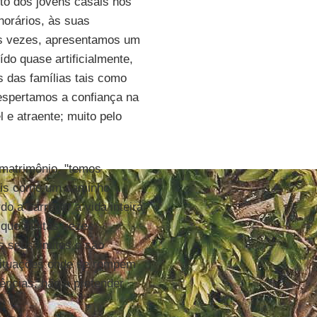
o dos jovens casais nos
horários, às suas
as vezes, apresentamos um
do quase artificialmente,
s das famílias tais como
espertamos a confiança na
 e atraente; muito pelo
 matrimônio, "temos
mais como um caminho
o a carregar a vida inteira.
 que muitas vezes
 seus limites e são
 situações onde se rompem
ncias, não a pretender