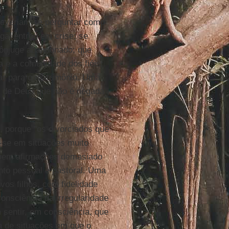
deveriam se perguntar como
gal entrou em crise; se
cônjuge abandonado; que
a e a comunidade dos fiéis;
ar para o matrimônio. Uma
ia de Deus que não é negada
, porque "os divorciados que
-se em situações muito
s em afirmações demasiado
nto pessoal e pastoral. Uma
os filhos, com fidelidade
nsciência da irregularidade
m sentir, em consciência, que
ia de situações em que o