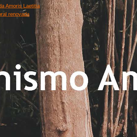
da Amoris Laetitia
oral renovada