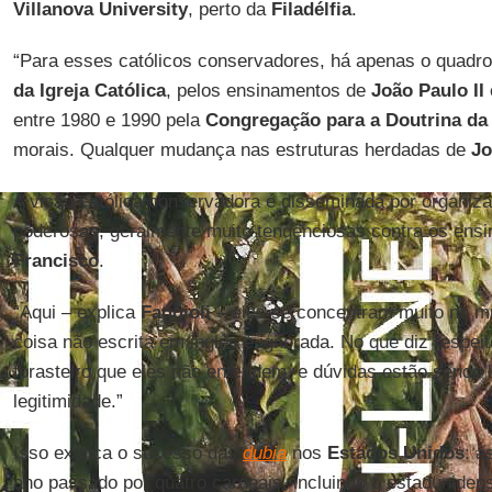
Villanova University
, perto da
Filadélfia
.
“Para esses católicos conservadores, há apenas o quadr
da Igreja Católica
, pelos ensinamentos de
João Paulo II
entre 1980 e 1990 pela
Congregação para a Doutrina da
morais. Qualquer mudança nas estruturas herdadas de
Jo
A visão católica conservadora é disseminada por organiza
poderosas, geralmente muito tendenciosas contra os en
Francisco
.
“Aqui – explica
Faggioli
– eles se concentram muito no m
coisa não escrita em inglês é ignorada. No que diz respei
forasteiro que eles não entendem, e dúvidas estão sendo 
legitimidade.”
Isso explica o sucesso das
dubia
nos
Estados Unidos
: a
ano passado por quatro cardeais, incluindo o estadunide