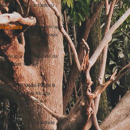
oão Paulo II
, que faleceu
liae Cura
ter sido publicado
a desses cardeais ao papa
arta.
explicar a continuidade da
le não quer ver ser
nspiração de
João Paulo II
.
uma perspectiva focada
 bíblica, dogmática e
.
strato, mas uma realidade