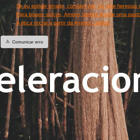
Se eu estiver errado, corrijam-me. As sete heresias 
Para bispos suíços, Amoris laetitia propõe uma past
A ética social a partir da Amoris Laetitia
⚠️
Comunicar erro