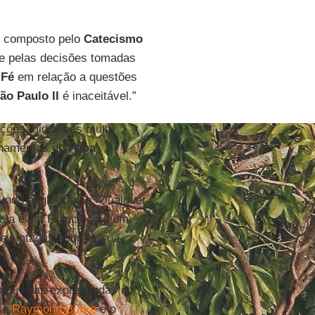
o composto pelo
Catecismo
e pelas decisões tomadas
 Fé
em relação a questões
ão Paulo II
é inaceitável.”
ções midiáticas muito
sinamentos do
Papa
undo anglo-saxão. Qualquer
to a eles, Francisco é um
levantadas sobre a sua
s dúvidas expressadas no
nse
Raymond Burke
e o