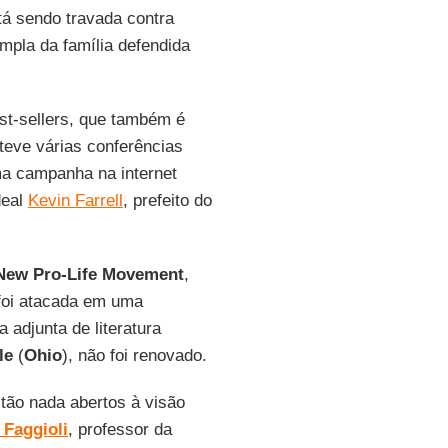
stá sendo travada contra
pla da família defendida
est-sellers, que também é
teve várias conferências
a campanha na internet
deal
Kevin Farrell
, prefeito do
New Pro-Life Movement
,
 foi atacada em uma
 adjunta de literatura
le
(
Ohio
), não foi renovado.
tão nada abertos à visão
Faggioli
, professor da