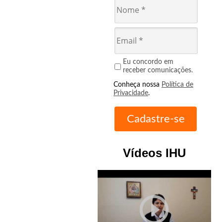
Eu concordo em
receber comunicações.
Conheça nossa
Política de
Privacidade
.
Vídeos IHU
play_circle_outline