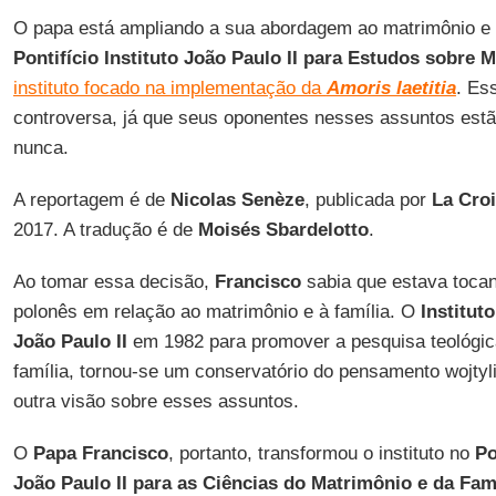
O papa está ampliando a sua abordagem ao matrimônio e à 
Pontifício Instituto João Paulo II para Estudos sobre 
instituto focado na implementação da
Amoris laetitia
. Es
controversa, já que seus oponentes nesses assuntos estã
nunca.
A reportagem é de
Nicolas Senèze
, publicada por
La Croi
2017. A tradução é de
Moisés Sbardelotto
.
Ao tomar essa decisão,
Francisco
sabia que estava tocan
polonês em relação ao matrimônio e à família. O
Institut
João Paulo II
em 1982 para promover a pesquisa teológic
família, tornou-se um conservatório do pensamento wojtyl
outra visão sobre esses assuntos.
O
Papa Francisco
, portanto, transformou o instituto no
Po
João Paulo II para as Ciências do Matrimônio e da Fam