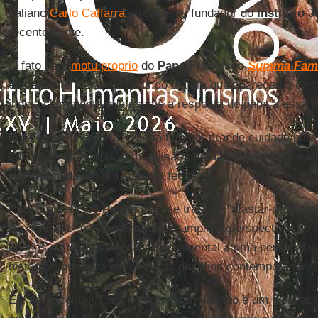
italiano
Carlo Caffarra
, presidente fundador do
Instituto J
recentemente.
O fato de o
motu proprio
do
Papa Francisco
Summa Fami
exatamente um ano depois do dia em que apareceu a cart
indica claramente que essa é a resposta do papa a essa c
Em seu
motu proprio
, o papa tem um grande cuidado para 
sua visão da família com a visão de
João Paulo II
, que e
transformada em um sistema fechado.
Para o arcebispo
Paglia
, não se trata de “afastar-se da i
Ao contrário, o
Papa Francisco
amplia a perspectiva: de 
apenas na teologia moral e sacramental a uma perspectiva
histórica, que leva em conta os desafios contemporâneos”
Ele acrescenta: “Para o papa, a família não é um ideal ab