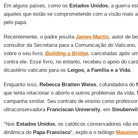
Em alguns países, como os
Estados Unidos
, a guerra e
aqueles que estão se comprometendo com a visão mais am
pelo papa.
Recentemente, o padre jesuíta
James Martin
, autor de b
consultor da Secretaria para a Comunicação do Vaticano, 
sobre o seu livro,
Building a Bridge
, canceladas após um
contra ele. Esse livro, no entanto, recebeu o apoio do car
dicastério vaticano para os
Leigos, a Família e a Vida
.
Enquanto isso,
Rebecca Bratten Weiss
, cofundadora do
que tenta relacionar o aborto e outros problemas da vida,
campanha similar. Seu contrato de ensino como professora
ultraconservadora
Franciscan University
, em
Steubenvil
“Nos
Estados Unidos
, os católicos conservadores não es
dinâmica do
Papa Francisco
”, explica o teólogo
Massimo 