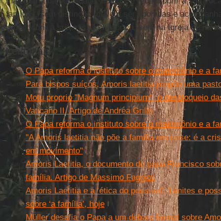
majoritária da sociedade, que deve redescobrir a sua voca
famílias, sem distinção, devem ser apoiadas e acompan
redescobrir a sua missão histórica, seja na Igreja ou na s
Leia mais
O Papa reforma o instituto sobre o matrimônio e a fa
Para bispos suíços, Amoris laetitia propõe uma past
Motu proprio ''Magnum principium'', o desbloqueio d
Vaticano II. Artigo de Andrea Grillo
O Papa reforma o instituto sobre o matrimônio e a fa
"A Amoris laetitia não põe a família em crise: é a cri
em movimento"
Amoris Laetitia, o documento do papa Francisco sob
família. Artigo de Massimo Faggioli
Amoris Laetitia e a ‘ética do possível’. Limites e p
sobre ‘a família’, hoje
Müller desafia o Papa a um debate formal sobre Amor