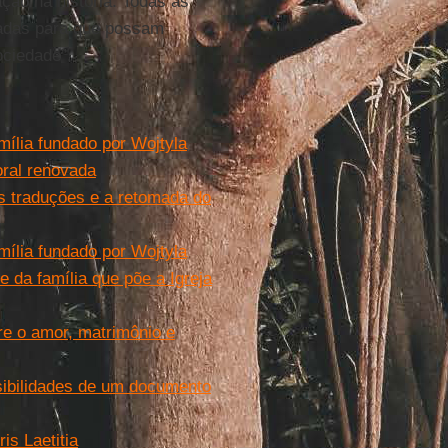
ção na história. Todas as
hadas para que possam
ociedade”.
mília fundado por Wojtyla
oral renovada
as traduções e a retomada do
mília fundado por Wojtyla
se da família que põe a Igreja
re o amor, matrimônio e
ossibilidades de um documento
is Laetitia