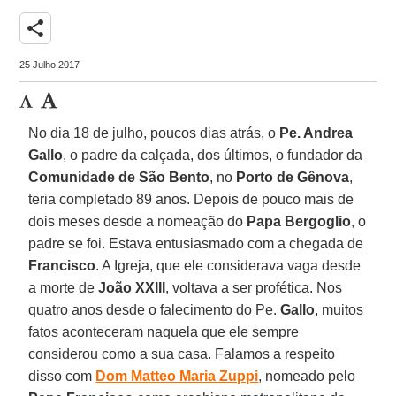
share
25 Julho 2017
No dia 18 de julho, poucos dias atrás, o
Pe. Andrea
Gallo
, o padre da calçada, dos últimos, o fundador da
Comunidade de São Bento
, no
Porto de Gênova
,
teria completado 89 anos. Depois de pouco mais de
dois meses desde a nomeação do
Papa Bergoglio
, o
padre se foi. Estava entusiasmado com a chegada de
Francisco
. A Igreja, que ele considerava vaga desde
a morte de
João XXIII
, voltava a ser profética. Nos
quatro anos desde o falecimento do Pe.
Gallo
, muitos
fatos aconteceram naquela que ele sempre
considerou como a sua casa. Falamos a respeito
disso com
Dom Matteo Maria Zuppi
, nomeado pelo