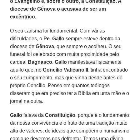
o Evangelho e, sobre o outro, a Constituição. A
diocese de Gênova o acusava de ser um
excêntrico.
O seu carisma foi fundamental. Com várias
dificuldades, o
Pe. Gallo
sempre esteve dentro da
diocese de
Gênova
, que sempre o acolheu. O seu
funeral foi celebrado com muita proximidade pelo
cardeal
Bagnasco
.
Gallo
manifestava fisicamente
aquilo que, no
Concílio Vaticano II
, tinha encontrado
o seu cumprimento, mas que vinha desde antes do
próprio Concílio. Penso em quantos teólogos
disseram que era preciso ter a Bíblia em uma mão e o
jornal na outra.
Gallo
falava da
Constituição
, porque é o fundamento
da nossa convivência e o fruto de uma tradição muito
alta de valores, de ideais que compõem o humanismo
com que devemos nos defrontar. Temos uma dívida