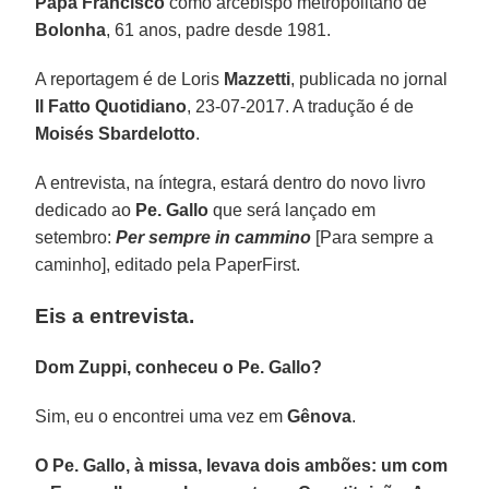
Papa Francisco
como arcebispo metropolitano de
Bolonha
, 61 anos, padre desde 1981.
A reportagem é de Loris
Mazzetti
, publicada no jornal
Il Fatto Quotidiano
, 23-07-2017. A tradução é de
Moisés Sbardelotto
.
A entrevista, na íntegra, estará dentro do novo livro
dedicado ao
Pe. Gallo
que será lançado em
setembro:
Per sempre in cammino
[Para sempre a
caminho], editado pela PaperFirst.
Eis a entrevista.
Dom Zuppi, conheceu o Pe. Gallo?
Sim, eu o encontrei uma vez em
Gênova
.
O Pe. Gallo, à missa, levava dois ambões: um com