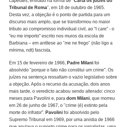
capelães, enviado na forma de "
Carta os juízes do
Tribunal de Roma
", em 18 de outubro de 1965.
Desta vez, a objeção é o ponto de partida para um
discurso mais amplo, que se transformou no maior
tributo ao compromisso individual civil, ao “I care” - o
“eu me importo” escrito nos muros da escola de
Barbiana – em antítese ao "me ne frego" (não ligo a
mínima, ndt) fascista.
Em 15 de fevereiro de 1966,
Padre Milani
foi
absolvido "porque o fato não constitui um crime”. Os
juízes na sentença ressaltam o vazio legislativo sobre
a objeção. Após o recurso da acusação, dois anos
mais tarde, o veredicto acabou sendo alterado: cinco
meses para Pavolini e, para
dom Milani
, que morreu
em 26 de junho de 1967, o "crime (é) extinto pela
morte do infrator”.
Pavolini
foi absolvido pelo
Supremo Tribunal em 1969, por uma anistia de 1966
que anulava o suposto crime para os jornalistas, uma