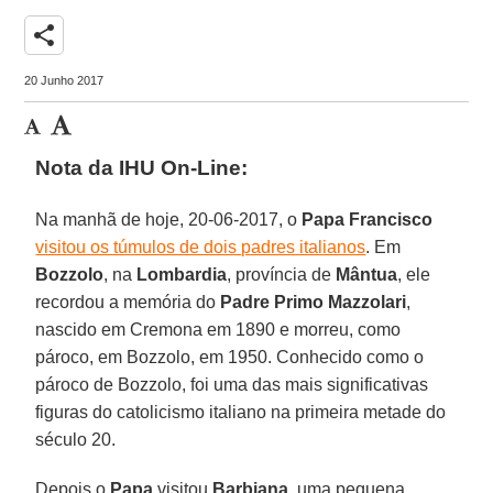
share
20 Junho 2017
Nota da IHU On-Line:
Na manhã de hoje, 20-06-2017, o
Papa Francisco
visitou os túmulos de dois padres italianos
. Em
Bozzolo
, na
Lombardia
, província de
Mântua
, ele
recordou a memória do
Padre Primo Mazzolari
,
nascido em Cremona em 1890 e morreu, como
pároco, em Bozzolo, em 1950. Conhecido como o
pároco de Bozzolo, foi uma das mais significativas
figuras do catolicismo italiano na primeira metade do
século 20.
Depois o
Papa
visitou
Barbiana
, uma pequena