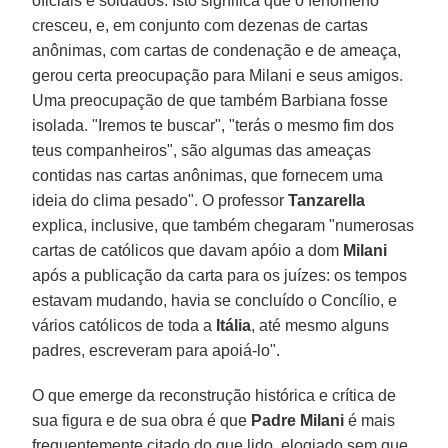
oficiais e soldados. Isto significa que o fenômeno
cresceu, e, em conjunto com dezenas de cartas
anônimas, com cartas de condenação e de ameaça,
gerou certa preocupação para Milani e seus amigos.
Uma preocupação de que também Barbiana fosse
isolada. "Iremos te buscar", "terás o mesmo fim dos
teus companheiros", são algumas das ameaças
contidas nas cartas anônimas, que fornecem uma
ideia do clima pesado". O professor
Tanzarella
explica, inclusive, que também chegaram "numerosas
cartas de católicos que davam apóio a dom
Milani
após a publicação da carta para os juízes: os tempos
estavam mudando, havia se concluído o Concílio, e
vários católicos de toda a
Itália
, até mesmo alguns
padres, escreveram para apoiá-lo".
O que emerge da reconstrução histórica e crítica de
sua figura e de sua obra é que
Padre Milani
é mais
frequentemente citado do que lido, elogiado sem que