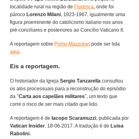
localidade rural na região de
Florença
, onde foi
pároco
Lorenzo Milani
, 1923-1967, igualmente uma
figura proeminente do catolicismo italiano nos anos
pré-conciliares e posteriores ao Concílio Vaticano II.
A reportagem sobre
Primo Mazzolari
pode ser lida
aqui
.
Eis a reportagem.
O historiador da Igreja
Sergio Tanzarella
consultou
os atos processuais para a reconstrução do episódio
da "
Carta aos capelães militares
", um texto que
corre o risco de ser mais citado que lido.
A reportagem é de
Iacopo Scaramuzzi
, publicada por
Vatican Insider
, 18-06-2017. A tradução é de
Luisa
Rabolini
.