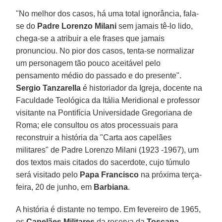
"No melhor dos casos, há uma total ignorância, fala-
se do
Padre Lorenzo Milani
sem jamais tê-lo lido,
chega-se a atribuir a ele frases que jamais
pronunciou. No pior dos casos, tenta-se normalizar
um personagem tão pouco aceitável pelo
pensamento médio do passado e do presente".
Sergio Tanzarella
é historiador da Igreja, docente na
Faculdade Teológica da Itália Meridional e professor
visitante na Pontifícia Universidade Gregoriana de
Roma; ele consultou os atos processuais para
reconstruir a história da "Carta aos capelães
militares" de Padre Lorenzo Milani (1923 -1967), um
dos textos mais citados do sacerdote, cujo túmulo
será visitado pelo
Papa Francisco
na próxima terça-
feira, 20 de junho, em
Barbiana
.
A história é distante no tempo. Em fevereiro de 1965,
os
Capelães Militares
da reserva da
Toscana