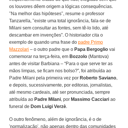
os louvores dêem origem a lógicas consequências.
"Na melhor das hipóteses", resume o professor
Tanzarella, "existe uma total ignorância, fala-se de
Milani sem consultar as fontes, sem tê-lo lido, até
descambar em invenções”. O historiador cita o
exemplo de quando uma frase do
padre Primo
Mazzolari
– o outro padre que o
Papa Bergoglio
vai
comemorar na terça-feira, em
Bozzolo
(Mantova)
antes de visitar Barbiana – “Para o que serve ter as
mãos limpas, se ficam nos bolso?”, foi atribuída ao
Padre Milani pela primeira vez por
Roberto Saviano
,
e depois, sucessivamente, por editoras, jornalistas,
até mesmo cardeais, até ser pronunciada, sempre
atribuída ao
Padre Milani
, por
Massimo Cacciari
ao
funeral de
Dom Luigi Verzè
.
O outro fenômeno, além de ignorância, é o de
'normalização', não apenas dentro das comunidades