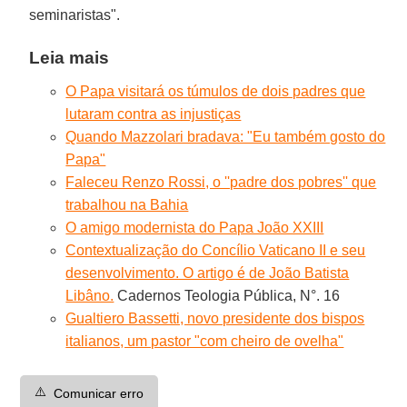
seminaristas".
Leia mais
O Papa visitará os túmulos de dois padres que
lutaram contra as injustiças
Quando Mazzolari bradava: "Eu também gosto do
Papa"
Faleceu Renzo Rossi, o ''padre dos pobres'' que
trabalhou na Bahia
O amigo modernista do Papa João XXIII
Contextualização do Concílio Vaticano II e seu
desenvolvimento. O artigo é de João Batista
Libâno.
Cadernos Teologia Pública, N°. 16
Gualtiero Bassetti, novo presidente dos bispos
italianos, um pastor "com cheiro de ovelha"
⚠️
Comunicar erro