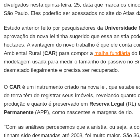
divulgados nesta quinta-feira, 25, data que marca os cinc
São Paulo. Eles poderão ser acessados no site do Atlas da
Estudo anterior feito por pesquisadores da
Universidade 
aprovação da nova lei tinha sugerido que essa anistia pod
hectares. A vantagem do novo trabalho é que ele conta c
Ambiental Rural (
CAR
) para compor a
malha fundiária
do 
modelagem usada para medir o tamanho do passivo no Bras
desmatado ilegalmente e precisa ser recuperado.
O
CAR
é um instrumento criado na nova lei, que estabelec
de terra têm de registrar seus imóveis, revelando quanto 
produção e quanto é preservado em
Reserva Legal
(RL) 
Permanente
(APP), como nascentes e margens de rio.
"Com as análises percebemos que a anistia, ou seja, a c
tinham sido desmatadas até 2008, foi muito maior. São 36