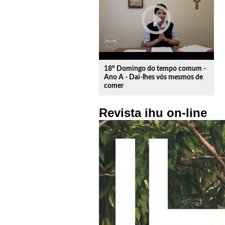
play_circle_outline
18º Domingo do tempo comum -
Ano A - Dai-lhes vós mesmos de
comer
Revista ihu on-line