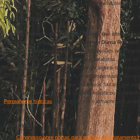
Questioná-lo não é bom nem para a agenda ambientalista",
Para lembrar
A
Lei de Proteção da Vegetação Nativa
, que alterou e su
Florestal,
foi sancionada pela presidente
Dilma Rousseff
depois de pelo menos três anos de discussões no Congre
selou a divisão entre ambientalistas e ruralistas. Entre os
texto criou mecanismos que perdoaram alguns desmatamen
2008. Com isso, essas áreas ficaram dispensadas da nec
Todos os imóveis menores que 4 módulos fiscais, por ex
recuperar reserva legal. A lei também modificou o taman
Permanente hídricas
, de acordo com o tamanho das propr
proteção.
Leia mais
Congresso abre portas para ampliar desmatamento 