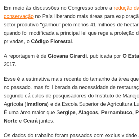
Em meio às discussões no Congresso sobre a
redução da
conservação
no País liberando mais áreas para exploraç
setor produtivo "ganhou" pelo menos 41 milhões de hectar
quando foi modificada a principal lei que rege a proteção
privadas, o
Código Florestal
.
A reportagem é de
Giovana Girardi
, publicada por
O Esta
2017.
Esse é a estimativa mais recente do tamanho da área que
no passado, mas foi liberada da necessidade de restaura
segundo cálculos de pesquisadores do Instituto de Manejo 
Agrícola (
Imaflora
) e da Escola Superior de Agricultura L
É uma área maior que S
ergipe, Alagoas, Pernambuco, P
Norte
e
Ceará
juntos.
Os dados do trabalho foram passados com exclusividade