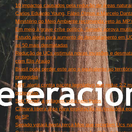
10 impactos causados pela redução de áreas naturais
Carlos Eduardo Young, Fábio Olmos e Marcelo Dant
Ministério do Meio Ambiente recomenda veto às MP’
Em meio à grave crise política, Senado aprova mutil
Estudo alerta para aumento do desmatamento em UC’
as 50 mais desmatadas
Redução de UCs estimula novas invasões e desmata
com Elis Araújo
Brasil pode perder este ano o equivalente ao territór
protegidas
MPF alerta contra pacote legislativo que reduz 2,2 
protegidas
Sob Temer, a grilagem volta sem freios
Câmara libera área para exploração na Amazônia equ
de SP
Senado votará nesta terça Mps que recortam Ucs n