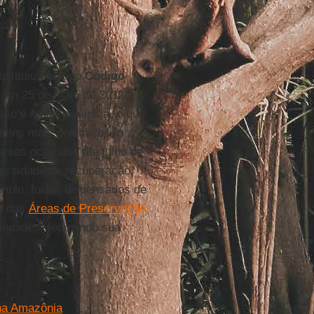
 diz.
bstituiu o antigo
Código
em 25 de maio de 2012,
sso e muita polêmica, o que
 itens mais polêmicos, o
tos ocorridos até julho de
essidade de recuperação.
emplo, foram dispensados de
ho das
Áreas de Preservação
iedades, reduzindo sua
na Amazônia