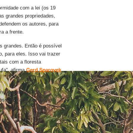
ormidade com a lei (os 19
as grandes propriedades,
defendem os autores, para
a a frente.
 grandes. Então é possível
 para eles. Isso vai trazer
ais com a floresta
ufa", afirma
Gerd Sparovek
,
ançar a restauração em
 possam trazer um ganho
bientais.