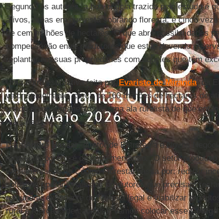
Segundo os autores, a boa notícia trazida pelo estudo é qu
ativos, áreas em que está sobrando floresta, é cinco vezes
de cem milhões de hectares. O que abre possibilidades p
compensação entre produtores que estão devendo reserva
replantar em suas propriedades com aqueles que têm exc
Uma outra estimativa feita por
Evaristo de Miranda
, da 
valor semelhante, cerca de 160 milhões de hectares de at
usado como argumento por uma ala ruralista de que então 
mais nada.
Para
André Nassar
, diretor de Estratégia e Novos Negóc
momento, porém, é de implementação. "O setor produtivo
implementação do Código Florestal passa por: reduzir ince
soluções operacionais aos produtores que precisam resta
remunerar excedente de reserva legal e viabilizar produto
rural e mercado de capitais). Vamos colocar esse
Código 