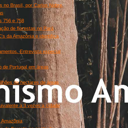
 no Brasil, por Carlos Nobre,
as
s 756 e 758
ação de florestas no Pará
s da Amazônia e identifica
mentos. Entrevista especial
io de Portugal em áreas
milhões de hectares de áreas
ivalente a 3 vezes a cidade
a Amazônia