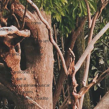
e ele revela que a oferta de
 maior que o déficit, cerca
ara negócios de
 legal e não tem como
edente.
Embrapa, tinha apontado um
ivo, o que já vem sendo
não é preciso restaurar
ios da Agroícone, o
 entende que a
rtezas regulatórias, buscar
urar e que querem
s de financiamento (crédito
Florestal
no chão!