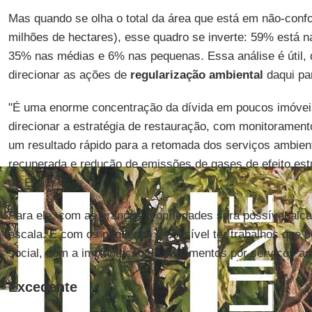
Mas quando se olha o total da área que está em não-conf
milhões de hectares), esse quadro se inverte: 59% está n
35% nas médias e 6% nas pequenas. Essa análise é útil, 
direcionar as ações de
regularização ambiental
daqui par
"É uma enorme concentração da dívida em poucos imóveis
direcionar a estratégia de restauração, com monitoramento,
um resultado rápido para a retomada dos serviços ambient
recuperada e redução de emissões de gases de efeito est
da Esalq.
Para ele, com as grandes propriedades será possível alc
escala. E com os pequenos é possível ter trabalhos que
social, com a implantação de pagamentos por serviços am
Excedente