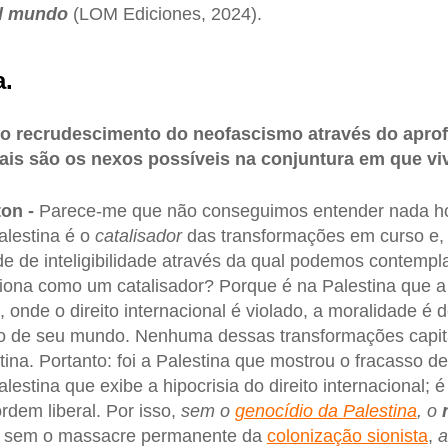
el mundo
(LOM Ediciones, 2024).
a.
 o recrudescimento do neofascismo através do apr
ais são os nexos possíveis na conjuntura em que v
ton -
Parece-me que não conseguimos entender nada ho
Palestina é o
catalisador
das transformações em curso e, 
de de inteligibilidade através da qual podemos contempl
iona como um catalisador? Porque é na Palestina que 
, onde o direito internacional é violado, a moralidade é 
o de seu mundo. Nenhuma dessas transformações capital
ina. Portanto: foi a Palestina que mostrou o fracasso de
Palestina que exibe a hipocrisia do direito internacional; 
rdem liberal. Por isso,
sem o
genocídio da Palestina
, o
; sem o massacre permanente da
colonização sionista
,
a