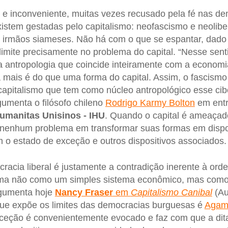
e inconveniente, muitas vezes recusado pela fé nas dem
istem gestadas pelo capitalismo: neofascismo e neolibe
o irmãos siameses. Não há com o que se espantar, dad
imite precisamente no problema do capital. “Nesse sent
a antropologia que coincide inteiramente com a economia,
ais é do que uma forma do capital. Assim, o fascism
o capitalismo que tem como núcleo antropológico esse ci
gumenta o filósofo chileno
Rodrigo Karmy Bolton
em entr
Humanitas Unisinos - IHU
. Quando o capital é ameaçad
nenhum problema em transformar suas formas em disposi
 o estado de exceção e outros dispositivos associados.
acia liberal é justamente a contradição inerente à orde
tima não como um simples sistema econômico, mas co
gumenta hoje
Nancy Fraser
em
Capitalismo Canibal
(Au
que expõe os limites das democracias burguesas é
Agam
ceção é convenientemente evocado e faz com que a dit