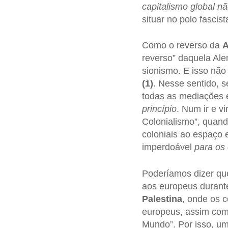
capitalismo global n
situar no polo fascis
Como o reverso da
A
reverso” daquela Ale
sionismo. E isso não
(1)
. Nesse sentido, s
todas as mediações 
princípio
. Num ir e v
Colonialismo”, quand
coloniais ao espaço 
imperdoável
para os
Poderíamos dizer que
aos europeus durant
Palestina
, onde os 
europeus, assim como
Mundo”. Por isso, um