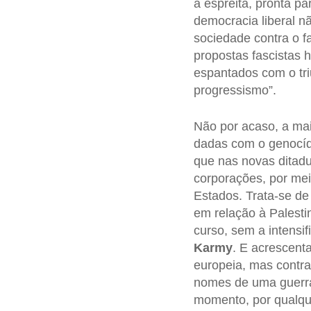
à espreita, pronta p
democracia liberal n
sociedade contra o f
propostas fascistas 
espantados com o tri
progressismo”.
Não por acaso, a ma
dadas com o genocídi
que nas novas ditadu
corporações, por me
Estados. Trata-se de
em relação à Palesti
curso, sem a intensi
Karmy
. E acrescenta
europeia, mas contra
nomes de uma guerra c
momento, por qualque