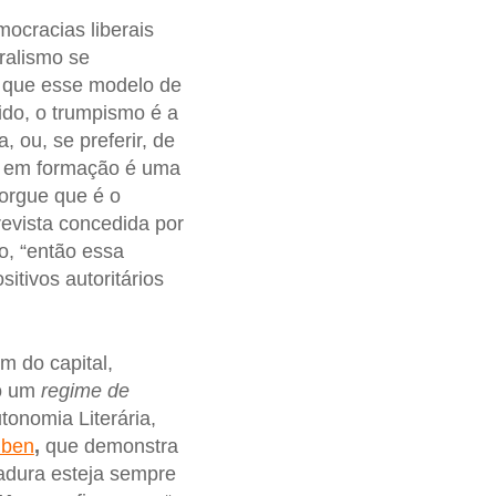
ocracias liberais
ralismo se
o que esse modelo de
ido, o trumpismo é a
 ou, se preferir, de
o em formação é uma
borgue que é o
evista concedida por
o, “então essa
tivos autoritários
m do capital,
mo um
regime de
tonomia Literária,
ben
,
que demonstra
adura esteja sempre