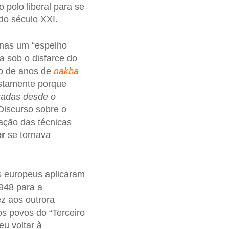
o polo liberal para se
 do século XXI.
enas um “espelho
a sob o disfarce do
ito de anos de
nakba
ustamente porque
radas desde o
iscurso sobre o
ação das técnicas
er
se tornava
s europeus aplicaram
1948 para a
ez aos outrora
s povos do “Terceiro
u voltar à