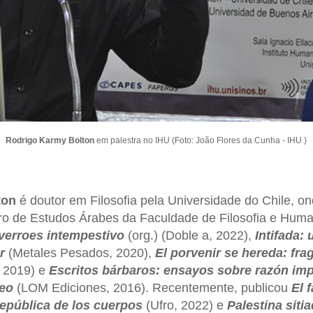
Rodrigo Karmy Bolton
em palestra no IHU (Foto: João Flores da Cunha - IHU )
ton
é doutor em Filosofia pela Universidade do Chile, on
ro de Estudos Árabes da Faculdade de Filosofia e Huma
verroes intempestivo
(org.) (Doble a, 2022),
Intifada: 
r
(Metales Pesados, 2020),
El porvenir se hereda: fr
 2019) e
Escritos bárbaros: ensayos sobre razón im
eo
(LOM Ediciones, 2016). Recentemente, publicou
El 
república de los cuerpos
(Ufro, 2022) e
Palestina siti