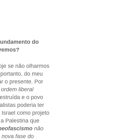
ofundamento do
ivemos?
je se não olharmos
portanto, do meu
ar o presente. Por
a
ordem liberal
destruída e o povo
istas poderia ter
 Israel como projeto
é a Palestina que
neofascismo
não
 nova fase do