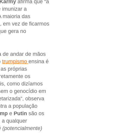
Karmy
afirma que “a
 imunizar a
A maioria das
o, em vez de ficarmos
ue gera no
a de andar de mãos
o
trumpismo
ensina é
as próprias
retamente os
ais, como dizíamos
 sem o genocídio em
tarizada”, observa
tra a população
ump
e
Putin
são os
, a qualquer
é (potencialmente)