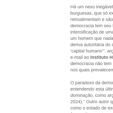
Há um nexo inegável 
burguesas, que só ex
retroalimentam e sã
democracia tem seu l
intensificação de um
um homem que nada m
deriva autoritária d
‘capital humano’”, ar
e-mail ao
Instituto 
democracia não tem 
nos quais prevalecem
O paradoxo da democr
entendendo esta úl
dominação
, como ar
2024).” Outro autor 
como o estado de ex