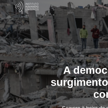
A democr
surgimento 
co