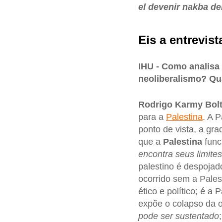
el devenir nakba d
Eis a entrevist
IHU - Como analisa
neoliberalismo? Qu
Rodrigo Karmy Bol
para a
Palestina
. A 
ponto de vista, a gra
que a
Palestina
func
encontra seus limites
palestino é despojad
ocorrido sem a Palest
ético e político; é a 
expõe o colapso da o
pode ser sustentado