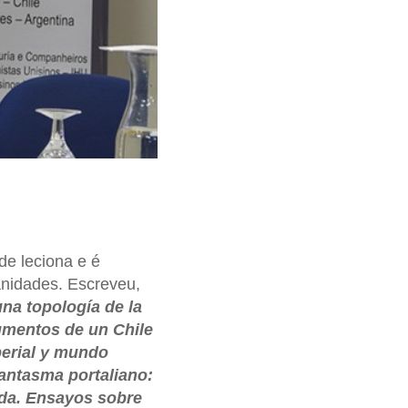
de leciona e é
nidades. Escreveu,
una topología de la
agmentos de un Chile
perial y mundo
fantasma portaliano:
ada. Ensayos sobre