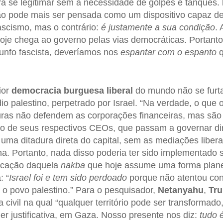
ara se legitimar sem a necessidade de golpes e tanques.
ão pode mais ser pensada como um dispositivo capaz de
ascismo, mas o contrário:
é justamente a sua condição
. 
hoje chega ao governo pelas vias democráticas. Portant
unfo fascista, deveríamos nos
espantar com o espanto
q
ior
democracia burguesa liberal
do mundo não se furt
o palestino, perpetrado por Israel. “Na verdade, o que 
ras não defendem as corporações financeiras, mas são 
io de seus respectivos CEOs, que passam a governar di
 uma ditadura direta do capital, sem as mediações liber
na. Portanto, nada disso poderia ter sido implementado
ficação daquela
nakba
que hoje assume uma forma plane
: “
Israel foi e tem sido perdoado
porque não atentou con
 o povo palestino.” Para o pesquisador,
Netanyahu
,
Tr
ivil na qual “qualquer território pode ser transformado
r justificativa, em Gaza. Nosso presente nos diz:
tudo 