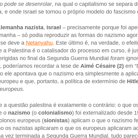
ão pode se desenrolar
, na qual o capitalismo se separa d
ta, e onde Israel se tornou o próprio modelo do fascismo
lemanha nazista
,
Israel
– precisamente porque foi ap
manha – só podia reproduzir as formas do nazismo agor
 se deve a
Netanyahu
. Este último é, na verdade, o efe
e a Palestina é o catalisador do processo em curso, é j
erigidas no final da Segunda Guerra Mundial
foram igno
ir, poderíamos recordar a tese de
Aimé Césaire (2)
em “D
o ele apontava que o nazismo era simplesmente a aplic
europeu e que, portanto, a política de extermínio de
Hitl
 europeus
.
 a questão palestina é exatamente o contrário: o que o
e o
nazismo
(o
colonialismo
) foi externalizado desde 
colonos europeus (
sionistas
) aplicam o que o nazismo f
 os nazistas aplicaram o que os europeus aplicaram ao
a vez terminada a Segunda Guerra Mundial, tudo parece