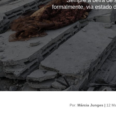
Sempre à beira de 
formalmente, via estado 
Por:
Márcia Junges |
12 Ma