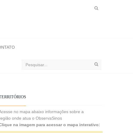
ONTATO
Buscar
no
ObservaSinos
TERRITÓRIOS
Acesse no mapa abaixo informações sobre a
região onde atua o ObservaSinos
Clique na imagem para acessar o mapa interativo: