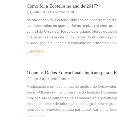
Como foi a Ecofeira no ano de 2017?
Quarta, 13 de Dezembro de 2017
As atividades da Ecofeira Unisinos se encerram no di
acontece todas as quartas-feiras, cativou alunos, pro
central da Unisinos. Todos os produtos oferecidos pelo 
chegaram às casas de muita gente. Junto com os prod
a produção, o cuidado e o consumo de alimentos e out
LEIA MAIS »
O que os Dados Educacionais indicam para a E
Terça, 5 de Dezembro de 2017
A educação é um dos temas de análise do Observatório
Sinos - ObservaSinos, programa do Instituto Humanita
públicas são ferramentas de afirmação e transformaç
desigualdades e de afirmação da justiça e realizaçã
análises, promover o debate para qualificar a interlocu