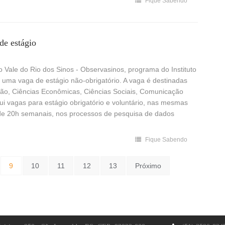
Fique Sabendo
de estágio
do Vale do Rio dos Sinos - Observasinos, programa do Instituto
a uma vaga de estágio não-obrigatório. A vaga é destinadas
ção, Ciências Econômicas, Ciências Sociais, Comunicação
i vagas para estágio obrigatório e voluntário, nas mesmas
o de 20h semanais, nos processos de pesquisa de dados
Fique Sabendo
9
10
11
12
13
Próximo