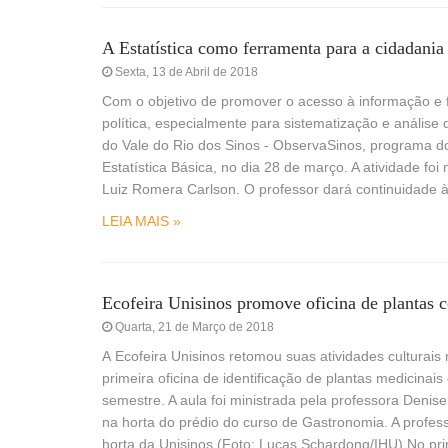
A Estatística como ferramenta para a cidadania 
Sexta, 13 de Abril de 2018
Com o objetivo de promover o acesso à informação e fo
política, especialmente para sistematização e análise 
do Vale do Rio dos Sinos - ObservaSinos, programa do 
Estatística Básica, no dia 28 de março. A atividade foi
Luiz Romera Carlson. O professor dará continuidade 
LEIA MAIS »
Ecofeira Unisinos promove oficina de plantas c
Quarta, 21 de Março de 2018
A Ecofeira Unisinos retomou suas atividades culturais 
primeira oficina de identificação de plantas medicinai
semestre. A aula foi ministrada pela professora Denis
na horta do prédio do curso de Gastronomia. A profes
horta da Unisinos (Foto: Lucas Schardong/IHU) No pri