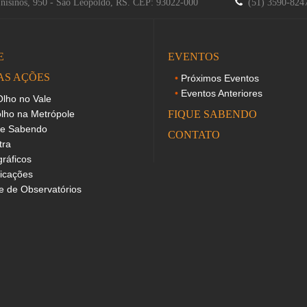
Unisinos, 950 - São Leopoldo, RS. CEP: 93022-000
(51) 3590-82
E
EVENTOS
AS AÇÕES
Próximos Eventos
Eventos Anteriores
lho no Vale
lho na Metrópole
FIQUE SABENDO
ue Sabendo
CONTATO
tra
gráficos
icações
 de Observatórios