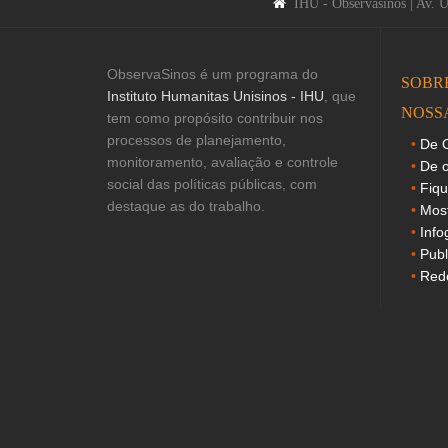
IHU - Observasinos | Av. 
ObservaSinos é um programa do
SOBR
Instituto Humanitas Unisinos - IHU
, que
NOSS
tem como propósito contribuir nos
processos de planejamento,
De O
monitoramento, avaliação e controle
De o
social das políticas públicas, com
Fiq
destaque as do trabalho.
Mos
Info
Publ
Rede