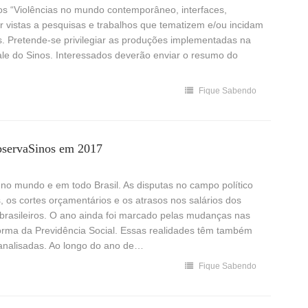
dos “Violências no mundo contemporâneo, interfaces,
r vistas a pesquisas e trabalhos que tematizem e/ou incidam
ios. Pretende-se privilegiar as produções implementadas na
ale do Sinos. Interessados deverão enviar o resumo do
Fique Sabendo
ObservaSinos em 2017
no mundo e em todo Brasil. As disputas no campo político
, os cortes orçamentários e os atrasos nos salários dos
brasileiros. O ano ainda foi marcado pelas mudanças nas
eforma da Previdência Social. Essas realidades têm também
analisadas. Ao longo do ano de…
Fique Sabendo