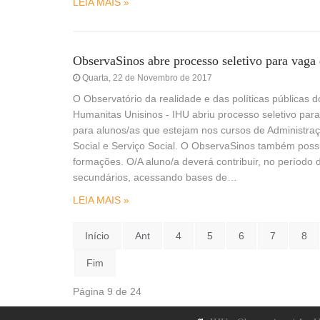
LEIA MAIS »
ObservaSinos abre processo seletivo para vaga 
Quarta, 22 de Novembro de 2017
O Observatório da realidade e das políticas públicas 
Humanitas Unisinos - IHU abriu processo seletivo par
para alunos/as que estejam nos cursos de Administra
Social e Serviço Social. O ObservaSinos também possu
formações. O/A aluno/a deverá contribuir, no períod
secundários, acessando bases de…
LEIA MAIS »
Início
Ant
4
5
6
7
8
Fim
Página 9 de 24