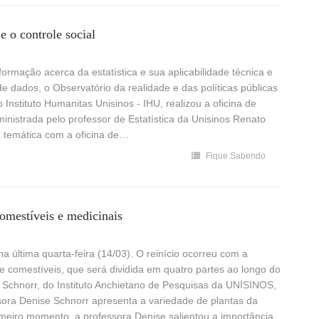
e o controle social
rmação acerca da estatística e sua aplicabilidade técnica e
de dados, o Observatório da realidade e das políticas públicas
Instituto Humanitas Unisinos - IHU, realizou a oficina de
 ministrada pelo professor de Estatística da Unisinos Renato
à temática com a oficina de…
Fique Sabendo
omestíveis e medicinais
na última quarta-feira (14/03). O reinício ocorreu com a
s e comestíveis, que será dividida em quatro partes ao longo do
e Schnorr, do Instituto Anchietano de Pesquisas da UNISINOS,
sora Denise Schnorr apresenta a variedade de plantas da
meiro momento, a professora Denise salientou a importância