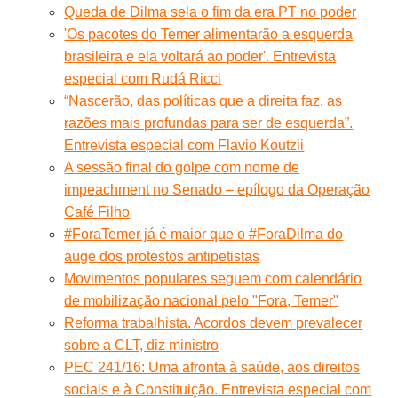
Queda de Dilma sela o fim da era PT no poder
'Os pacotes do Temer alimentarão a esquerda
brasileira e ela voltará ao poder'. Entrevista
especial com Rudá Ricci
“Nascerão, das políticas que a direita faz, as
razões mais profundas para ser de esquerda”.
Entrevista especial com Flavio Koutzii
A sessão final do golpe com nome de
impeachment no Senado – epílogo da Operação
Café Filho
#ForaTemer já é maior que o #ForaDilma do
auge dos protestos antipetistas
Movimentos populares seguem com calendário
de mobilização nacional pelo "Fora, Temer"
Reforma trabalhista. Acordos devem prevalecer
sobre a CLT, diz ministro
PEC 241/16: Uma afronta à saúde, aos direitos
sociais e à Constituição. Entrevista especial com