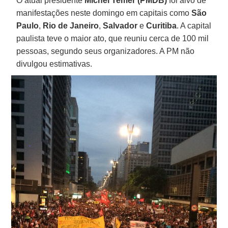
O atual presidente
Michel Temer (PMDB)
foi alvo de
manifestações neste domingo em capitais como
São
Paulo
,
Rio de Janeiro
,
Salvador
e
Curitiba
. A capital
paulista teve o maior ato, que reuniu cerca de 100 mil
pessoas, segundo seus organizadores. A PM não
divulgou estimativas.