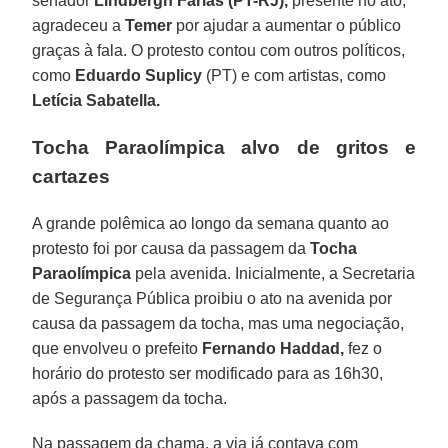
senador
Lindbergh Farias (PT-RJ),
presente no ato,
agradeceu a
Temer
por ajudar a aumentar o público
graças à fala. O protesto contou com outros políticos,
como
Eduardo Suplicy
(PT) e com artistas, como
Letícia Sabatella.
Tocha Paraolímpica alvo de gritos e
cartazes
A grande polêmica ao longo da semana quanto ao
protesto foi por causa da passagem da
Tocha
Paraolímpica
pela avenida. Inicialmente, a Secretaria
de Segurança Pública proibiu o ato na avenida por
causa da passagem da tocha, mas uma negociação,
que envolveu o prefeito
Fernando Haddad,
fez o
horário do protesto ser modificado para as 16h30,
após a passagem da tocha.
Na passagem da chama, a via já contava com