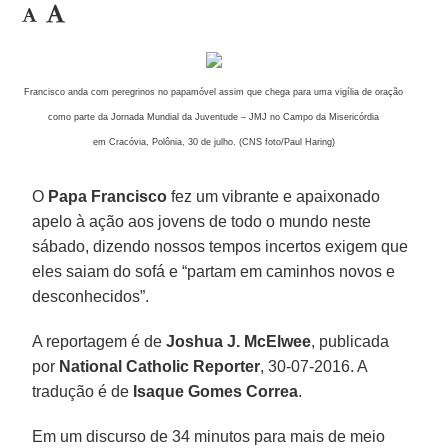
Francisco anda com peregrinos no papamóvel assim que chega para uma vigília de oração
como parte da Jornada Mundial da Juventude – JMJ no Campo da Misericórdia
em Cracóvia, Polônia, 30 de julho. (CNS foto/Paul Haring)
O
Papa Francisco
fez um vibrante e apaixonado
apelo à ação aos jovens de todo o mundo neste
sábado, dizendo nossos tempos incertos exigem que
eles saiam do sofá e “partam em caminhos novos e
desconhecidos”.
A reportagem é de
Joshua J. McElwee
, publicada
por
National Catholic Reporter
, 30-07-2016. A
tradução é de
Isaque Gomes Correa
.
Em um discurso de 34 minutos para mais de meio