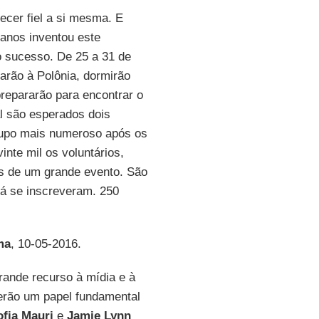
cer fiel a si mesma. E
 anos inventou este
to sucesso. De 25 a 31 de
arão à Polônia, dormirão
prepararão para encontrar o
al são esperados dois
grupo mais numeroso após os
nte mil os voluntários,
os de um grande evento. São
já se inscreveram. 250
ma
, 10-05-2016.
ande recurso à mídia e à
terão um papel fundamental
ofia Mauri
e
Jamie Lynn