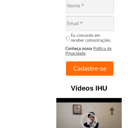
Eu concordo em
receber comunicações.
Conheça nossa
Política de
Privacidade
.
Vídeos IHU
play_circle_outline