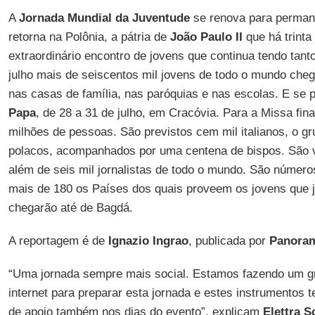
A
Jornada Mundial da Juventude
se renova para permane
retorna na Polônia, a pátria de
João Paulo II
que há trinta
extraordinário encontro de jovens que continua tendo tan
julho mais de seiscentos mil jovens de todo o mundo cheg
nas casas de família, nas paróquias e nas escolas. E se 
Papa
, de 28 a 31 de julho, em Cracóvia. Para a Missa fin
milhões de pessoas. São previstos cem mil italianos, o 
polacos, acompanhados por uma centena de bispos. São vi
além de seis mil jornalistas de todo o mundo. São númer
mais de 180 os Países dos quais proveem os jovens que 
chegarão até de Bagdá.
A reportagem é de
Ignazio Ingrao
, publicada por
Panora
“Uma jornada sempre mais social. Estamos fazendo um gr
internet para preparar esta jornada e estes instrumentos 
de apoio também nos dias do evento”, explicam
Elettra S