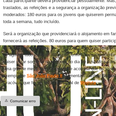
cada participante deverá providenciar pessoalmente. Mas,
traslados, as refeições e a segurança a organização prev
moderados: 180 euros para os jovens que quiserem perm
toda a semana, tudo incluído.
Será a organização que providenciará o alojamento em fam
fornecerá as refeições. 80 euros para quem quiser partic
estará presente o
Papa
, de 28 a 31 de julho, com possibili
de agosto, tudo incluído. 40 euros, enfim, sem alojament
quiser estar somente na véspera do dia 30 e na Missa de 
uma grande mensagem de paz e de acolhida que os joven
exemplo de
São João Paulo II
, comenta o cardeal
Stanis
Cracóvia, que foi secretário pessoal de
Wojtyla
.
⚠️
Comunicar erro