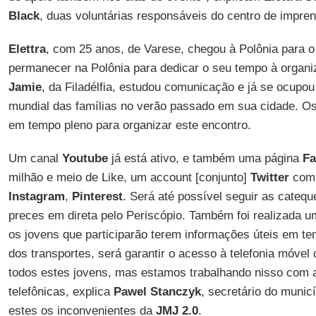
Black
, duas voluntárias responsáveis do centro de impre
Elettra
, com 25 anos, de Varese, chegou à Polônia para 
permanecer na Polônia para dedicar o seu tempo à organi
Jamie
, da Filadélfia, estudou comunicação e já se ocupo
mundial das famílias no verão passado em sua cidade. Os 
em tempo pleno para organizar este encontro.
Um canal
Youtube
já está ativo, e também uma página
Fa
milhão e meio de Like, um account [conjunto]
Twitter
com 
Instagram
,
Pinterest
. Será até possível seguir as cateq
preces em direta pelo Periscópio. Também foi realizada u
os jovens que participarão terem informações úteis em te
dos transportes, será garantir o acesso à telefonia móv
todos estes jovens, mas estamos trabalhando nisso com 
telefônicas, explica
Pawel Stanczyk
, secretário do municí
estes os inconvenientes da
JMJ 2.0
.