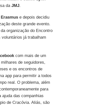
nsa da
JMJ
.
o
Erasmus
e depois decidiu
zação deste grande evento.
u da organização do Encontro
voluntários já trabalham
cebook
com mais de um
milhares de seguidores,
ueses e os encontros de
ma app para permitir a todos
mpo real. O problema, além
el contemporaneamente para
a ajuda das companhias
pio de Cracóvia. Aliás, são