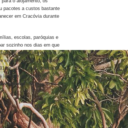
 para o alojamento, os
iu pacotes a custos bastante
anecer em Cracóvia durante
ílias, escolas, paróquias e
ipar sozinho nos dias em que
dade de partir dia primeiro
o e sem refeições, para quem
31 de julho. Esta Jornada é
s lançam ao mundo, a
law Dziwisz
, arcebispo de