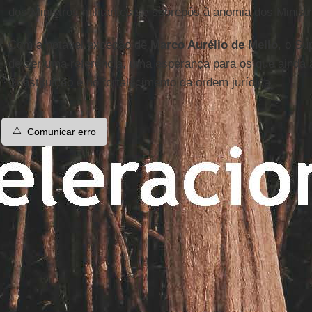
dos Ministros militantes se sobrepôs à anomia dos Ministr
Com a notável exceção de
Marco Aurélio de Mello
, o Su
de ser uma referência, uma esperança para os que ainda 
Constituição e no fortalecimento da ordem jurídica.
⚠️
Comunicar erro