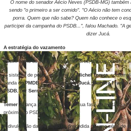
O nome do senador Aécio Neves (PSDB-MG) também a
sendo "o primeiro a ser comido". "O Aécio não tem cond
porra. Quem que não sabe? Quem não conhece o esq
participei da campanha do PSDB...", falou Machado. "A gen
dizer Jucá.
A estratégia do vazamento
Assim como os vazamentos anteriores, o atual obedece a u
O sistema de poder, em torno de
Michel Temer
, contemp
banda do
PMDB
é sustentada por
Jucá
,
Moreira Franco
PSDB
, por
Serra
.
Temer
balança no meio. Em toda sua fase de militância p
próximo do PSDB.
A divulgação da gravação foi precedida de uma série de ep