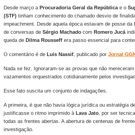
Desde março a
Procuradoria Geral da República
e o
Su
(STF)
tinham conhecimento do chamado desvio de finalid
impeachment. Desde aquela época estavam de posse da
de conversas de
Sérgio Machado
com
Romero Jucá
ind
queda de
Dilma Rousseff
era passo essencial para cont
O comentário é de
Luís Nassif
, publicado por
Jornal GG
Nada se fez. Ignoraram-se as provas que não mereceram s
vazamentos orquestrados cotidianamente pelos investiga
Esse fato suscita um conjunto de indagações.
A primeira, é que não havia lógica jurídica ou estratégia d
justificasse o ritmo imprimido à
Lava Jato
, por ser tecnic
todas as frentes abertas. A abertura de centenas de frente
investigação.