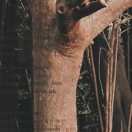
e justificativas maiores.
er porque manteve essas
 depois. Dirá que apenas
idência.
des
.
Gilmar
consegue
ras regimentais, como
l Superior Eleitoral)
. Além
de interesse direto de seu
devido a um desses
urídico para vencer: é
quadra atual, o atrevimento