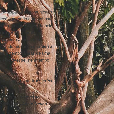
rra
dispara um comunicado
 decálogo tendo como ghost
i largamente superada pelos
rim
pelo Itamaraty.
rgumento apenas seu
 a grande mudança que
Serra
ões extemporâneas de uma
 e se tivesse, nem tempo
rriam rumores de transferência
edebista do
governo
nviabilizam
Aécio Neves
.