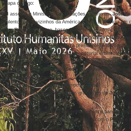
etapa do jogo:
Mal assume o Ministério das Relações Exteriores,
José Se
virulento contra vizinhos da América Latina. E anuncia um
writer Rubens Ricúpero, baseado em uma diplomacia que fo
tempos, especialmente depois da passagem de
Celso Amo
No dia seguinte,
FHC
lança
Serra
presidente tendo como a
pronunciamento. E a Folha solta um editorial enaltecendo
anuncia para o Itamaraty. Em ambos os casos, proclamaç
competência diplomática que
Serra
provavelmente não tem,
houve para demonstrar.
Dois dias depois, explode o grampo de
Jucá
.
Ontem, enquanto o país debatia as gravações de
Jucá
, co
de
Serra
para o Planejamento.
De uma vez só, as gravações enfraquecem a banda peem
Temer
, aceleram sua aproximação maior com o
PSDB
e i