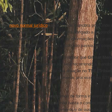
É pouco?
O pequeno Supremo
No
novo normal jurídico
, esse tipo de manobra prescinde d
Provavelmente o
PGR
não se sentirá obrigado a respond
informações sob sigilo; e porque as informações vazaram
seguiram os trâmites normais e tudo não passou de coinc
Quanto ao
STF
, hoje em dia ele é menor que
Gilmar Men
transformar sua vontade em lei, seja recorrendo a manob
pedidos eternos de vista, até sua atuação no
TSE (Tribuna
de ser o destinatário final de inúmeros processos no STF 
grupo político.
Quanto ao Supremo, se apequenou de forma irreversível 
paradoxos da Justiça, na qual não basta o conhecimento j
preciso uma boa dose de atrevimento e de ousadia. E, na 