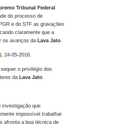
premo Tribunal Federal
ade do processo de
 PGR e do STF as gravações
icando claramente que a
er os avanços da
Lava Jato
.
N
, 24-05-2016.
equer o privilégio dos
dores da
Lava Jato
.
e investigação que
amente impossível trabalhar
s afronta a boa técnica de