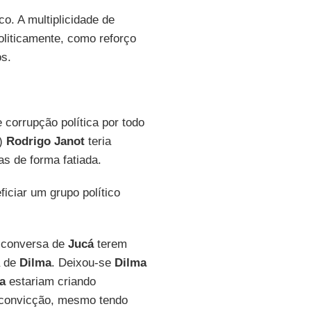
ico. A multiplicidade de
oliticamente, como reforço
os.
corrupção política por todo
R)
Rodrigo Janot
teria
s de forma fatiada.
iciar um grupo político
a conversa de
Jucá
terem
a de
Dilma
. Deixou-se
Dilma
a
estariam criando
convicção, mesmo tendo