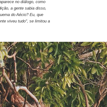
parece no diálogo, como
ição, a gente sabia disso,
uema do Aécio? Eu, que
te viveu tudo", se limitou a
ma lógica política.
la o
PMDB
e o
PSDB
. A
e
Geddel Viera Lima
. A do
olítica, sempre se manteve
isódios ilustrativos da nova