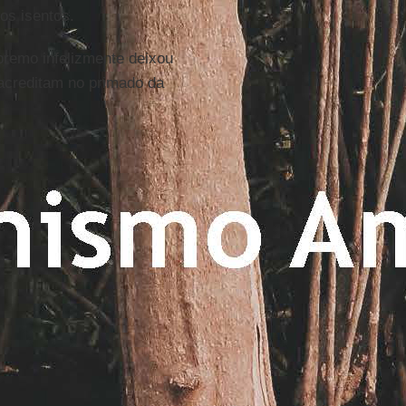
os isentos.
premo infelizmente deixou
acreditam no primado da