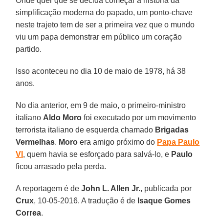
Onde quer que se decida começar a história da
simplificação moderna do papado, um ponto-chave
neste trajeto tem de ser a primeira vez que o mundo
viu um papa demonstrar em público um coração
partido.
Isso aconteceu no dia 10 de maio de 1978, há 38
anos.
No dia anterior, em 9 de maio, o primeiro-ministro
italiano
Aldo Moro
foi executado por um movimento
terrorista italiano de esquerda chamado
Brigadas
Vermelhas
.
Moro
era amigo próximo do
Papa Paulo
VI
, quem havia se esforçado para salvá-lo, e
Paulo
ficou arrasado pela perda.
A reportagem é de
John L. Allen Jr.
, publicada por
Crux
, 10-05-2016. A tradução é de
Isaque Gomes
Correa
.