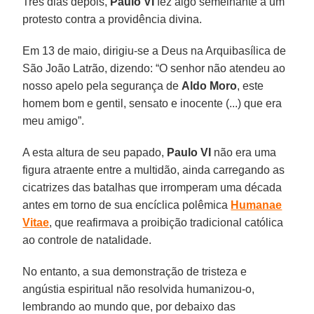
Três dias depois,
Paulo VI
fez algo semelhante a um
protesto contra a providência divina.
Em 13 de maio, dirigiu-se a Deus na Arquibasílica de
São João Latrão, dizendo: “O senhor não atendeu ao
nosso apelo pela segurança de
Aldo Moro
, este
homem bom e gentil, sensato e inocente (...) que era
meu amigo”.
A esta altura de seu papado,
Paulo VI
não era uma
figura atraente entre a multidão, ainda carregando as
cicatrizes das batalhas que irromperam uma década
antes em torno de sua encíclica polêmica
Humanae
Vitae
, que reafirmava a proibição tradicional católica
ao controle de natalidade.
No entanto, a sua demonstração de tristeza e
angústia espiritual não resolvida humanizou-o,
lembrando ao mundo que, por debaixo das